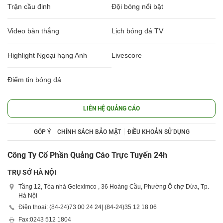
Trận cầu đinh
Đội bóng nổi bật
Video bàn thắng
Lịch bóng đá TV
Highlight Ngoại hạng Anh
Livescore
Điểm tin bóng đá
LIÊN HỆ QUẢNG CÁO
GÓP Ý
CHÍNH SÁCH BẢO MẬT
ĐIỀU KHOẢN SỬ DỤNG
Công Ty Cổ Phần Quảng Cáo Trực Tuyến 24h
TRỤ SỞ HÀ NỘI
Tầng 12, Tòa nhà Geleximco , 36 Hoàng Cầu, Phường Ô chợ Dừa, Tp.
Hà Nội
Điện thoại: (84-24)
73 00 24 24
| (84-24)
35 12 18 06
Fax:
0243 512 1804