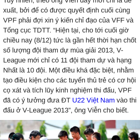
Tuy nhiên, theo ông Viễn đây mới chỉ là đề
xuất, bởi để có được quyết định cuối cùng
VPF phải đợi xin ý kiến chỉ đạo của VFF và
Tổng cục TDTT. “Hiện tại, cho tới cuối giờ
chiều nay (8/12) tức là gần hết thời hạn chốt
số lượng đội tham dự mùa giải 2013, V-
League mới chỉ có 11 đội tham dự và hạng
Nhất là 10 đội. Một điều khá đặc biệt, nhằm
tạo điều kiện cho các tuyển thủ trẻ có cơ hội
cọ xát và tích lũy kinh nghiệm thi đấu, VPF
đã có ý tưởng đưa ĐT
U22 Việt Nam
vào thi
đấu ở V-League 2013”, ông Viễn cho biết.