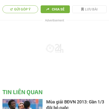
GỬI GÓP Ý
CHIA SẺ
LƯU BÀI
TIN LIÊN QUAN
Mùa giải BĐVN 2013: Gần 1/3
đội bỏ cuộc