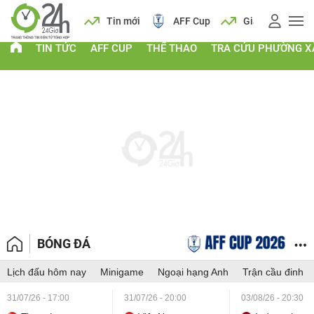
 vàng
Lịch
Tin mới
AFF Cup
Giá vàng
TIN TỨC
AFF CUP
THỂ THAO
TRA CỨU PHƯỜNG X
BÓNG ĐÁ
Lịch đấu hôm nay
Minigame
Ngoại hạng Anh
Trận cầu đinh
31/07/26 - 17:00
31/07/26 - 20:00
03/08/26 - 20:30