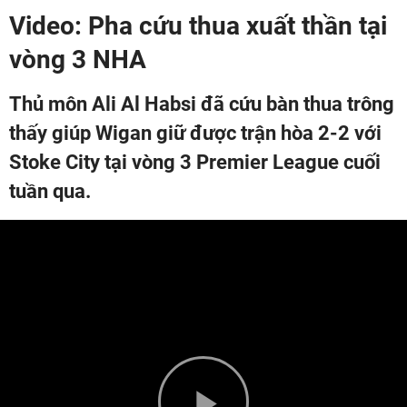
Video: Pha cứu thua xuất thần tại
vòng 3 NHA
Thủ môn Ali Al Habsi đã cứu bàn thua trông
thấy giúp Wigan giữ được trận hòa 2-2 với
Stoke City tại vòng 3 Premier League cuối
tuần qua.