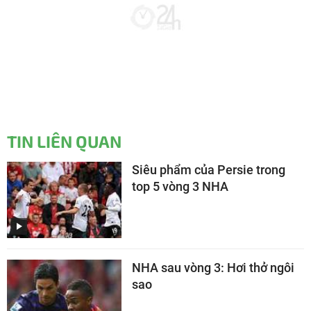
TIN LIÊN QUAN
Siêu phẩm của Persie trong
top 5 vòng 3 NHA
NHA sau vòng 3: Hơi thở ngôi
sao