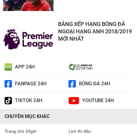
BẢNG XẾP HẠNG BÓNG ĐÁ
NGOẠI HẠNG ANH 2018/2019
MỚI NHẤT
APP 24H
FANPAGE 24H
BÓNG ĐÁ 24H
TIKTOK 24H
YOUTUBE 24H
CHUYÊN MỤC KHÁC
Trang chủ 24giờ
Lịch thi đấu