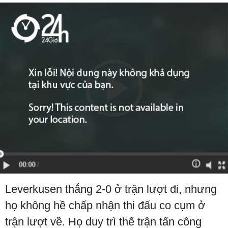
Leverkusen thắng 2-0 ở trận lượt đi, nhưng
họ không hề chấp nhận thi đấu co cụm ở
trận lượt về. Họ duy trì thế trận tấn công