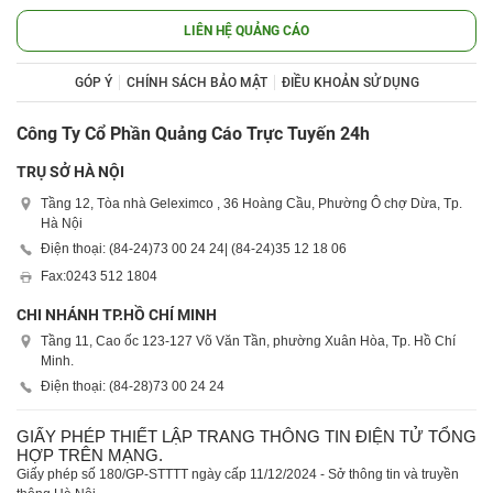
LIÊN HỆ QUẢNG CÁO
GÓP Ý
CHÍNH SÁCH BẢO MẬT
ĐIỀU KHOẢN SỬ DỤNG
Công Ty Cổ Phần Quảng Cáo Trực Tuyến 24h
TRỤ SỞ HÀ NỘI
Tầng 12, Tòa nhà Geleximco , 36 Hoàng Cầu, Phường Ô chợ Dừa, Tp.
Hà Nội
Điện thoại: (84-24)
73 00 24 24
| (84-24)
35 12 18 06
Fax:
0243 512 1804
CHI NHÁNH TP.HỒ CHÍ MINH
Tầng 11, Cao ốc 123-127 Võ Văn Tần, phường Xuân Hòa, Tp. Hồ Chí
Minh.
Điện thoại: (84-28)
73 00 24 24
GIẤY PHÉP THIẾT LẬP TRANG THÔNG TIN ĐIỆN TỬ TỔNG
HỢP TRÊN MẠNG.
Giấy phép số 180/GP-STTTT ngày cấp 11/12/2024 - Sở thông tin và truyền