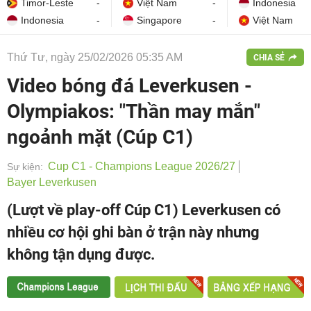
Timor-Leste
-
Việt Nam
-
Indonesia
Indonesia
-
Singapore
-
Việt Nam
Thứ Tư, ngày 25/02/2026 05:35 AM
CHIA SẺ
Video bóng đá Leverkusen -
Olympiakos: "Thần may mắn"
ngoảnh mặt (Cúp C1)
Cup C1 - Champions League 2026/27
Sự kiện:
Bayer Leverkusen
(Lượt về play-off Cúp C1) Leverkusen có
nhiều cơ hội ghi bàn ở trận này nhưng
không tận dụng được.