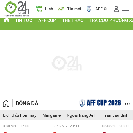
iá vàng
Lịch
Tin mới
AFF Cup
Giá vàng
TIN TỨC
AFF CUP
THỂ THAO
TRA CỨU PHƯỜNG X
BÓNG ĐÁ
Lịch đấu hôm nay
Minigame
Ngoại hạng Anh
Trận cầu đinh
31/07/26 - 17:00
31/07/26 - 20:00
03/08/26 - 20:30