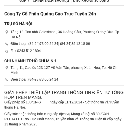
GÓP Ý
CHÍNH SÁCH BẢO MẬT
ĐIỀU KHOẢN SỬ DỤNG
Công Ty Cổ Phần Quảng Cáo Trực Tuyến 24h
TRỤ SỞ HÀ NỘI
Tầng 12, Tòa nhà Geleximco , 36 Hoàng Cầu, Phường Ô chợ Dừa, Tp.
Hà Nội
Điện thoại: (84-24)
73 00 24 24
| (84-24)
35 12 18 06
Fax:
0243 512 1804
CHI NHÁNH TP.HỒ CHÍ MINH
Tầng 11, Cao ốc 123-127 Võ Văn Tần, phường Xuân Hòa, Tp. Hồ Chí
Minh.
Điện thoại: (84-28)
73 00 24 24
GIẤY PHÉP THIẾT LẬP TRANG THÔNG TIN ĐIỆN TỬ TỔNG
HỢP TRÊN MẠNG.
Giấy phép số 180/GP-STTTT ngày cấp 11/12/2024 - Sở thông tin và truyền
thông Hà Nội.
Giấy xác nhận thông báo cung cấp dịch vụ Mạng xã hội số 89 /GXN-
PTTH&TTĐT do Cục Phát thanh, Truyền hình và Thông tin Điện tử cấp ngày
13 tháng 6 năm 2025.