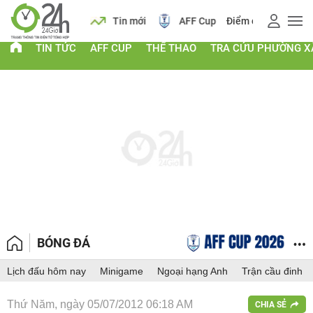
 vàng
Lịch
Tin mới
AFF Cup
Điểm chuẩn 2026
TIN TỨC
AFF CUP
THỂ THAO
TRA CỨU PHƯỜNG X
BÓNG ĐÁ
Lịch đấu hôm nay
Minigame
Ngoại hạng Anh
Trận cầu đinh
Thứ Năm, ngày 05/07/2012 06:18 AM
CHIA SẺ