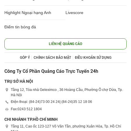
Highlight Ngoại hạng Anh
Livescore
Điểm tin bóng đá
LIÊN HỆ QUẢNG CÁO
GÓP Ý
CHÍNH SÁCH BẢO MẬT
ĐIỀU KHOẢN SỬ DỤNG
Công Ty Cổ Phần Quảng Cáo Trực Tuyến 24h
TRỤ SỞ HÀ NỘI
Tầng 12, Tòa nhà Geleximco , 36 Hoàng Cầu, Phường Ô chợ Dừa, Tp.
Hà Nội
Điện thoại: (84-24)
73 00 24 24
| (84-24)
35 12 18 06
Fax:
0243 512 1804
CHI NHÁNH TP.HỒ CHÍ MINH
Tầng 11, Cao ốc 123-127 Võ Văn Tần, phường Xuân Hòa, Tp. Hồ Chí