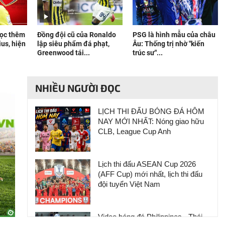
mọc thêm
Đồng đội cũ của Ronaldo
PSG là hình mẫu của châu
ius, hiện
lập siêu phẩm đá phạt,
Âu: Thống trị nhờ "kiến
Greenwood tái...
trúc sư"...
NHIỀU NGƯỜI ĐỌC
LỊCH THI ĐẤU BÓNG ĐÁ HÔM
NAY MỚI NHẤT: Nóng giao hữu
CLB, League Cup Anh
Lịch thi đấu ASEAN Cup 2026
(AFF Cup) mới nhất, lịch thi đấu
đội tuyển Việt Nam
Video bóng đá Philippines - Thái