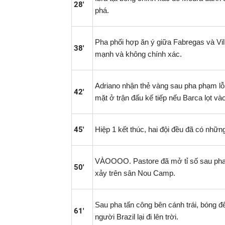
28'
phá.
Pha phối hợp ăn ý giữa Fabregas và Vill
38'
mạnh và không chính xác.
Adriano nhận thẻ vàng sau pha phạm lỗ
42'
mặt ở trận đấu kế tiếp nếu Barca lọt vào
45'
Hiệp 1 kết thúc, hai đội đều đã có nhữ
VÀOOOO. Pastore đã mở tỉ số sau pha
50'
xảy trên sân Nou Camp.
Sau pha tấn công bên cánh trái, bóng 
61'
người Brazil lại đi lên trời.