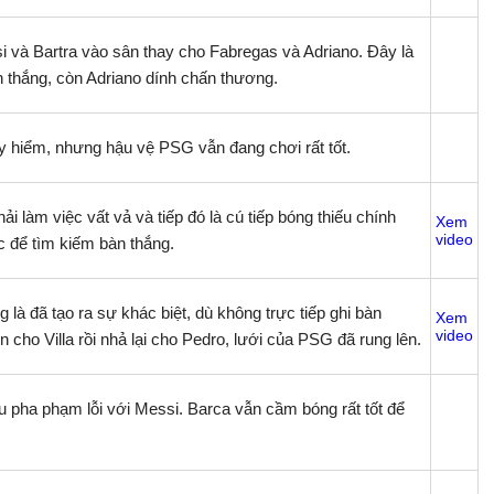
si và Bartra vào sân thay cho Fabregas và Adriano. Đây là
n thắng, còn Adriano dính chấn thương.
 hiểm, nhưng hậu vệ PSG vẫn đang chơi rất tốt.
ải làm việc vất vả và tiếp đó là cú tiếp bóng thiếu chính
Xem
video
c để tìm kiếm bàn thắng.
 đã tạo ra sự khác biệt, dù không trực tiếp ghi bàn
Xem
video
cho Villa rồi nhả lại cho Pedro, lưới của PSG đã rung lên.
u pha phạm lỗi với Messi. Barca vẫn cầm bóng rất tốt để