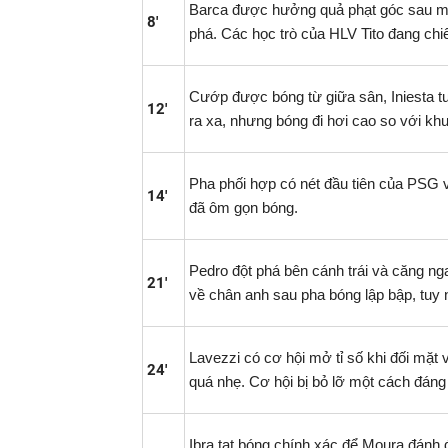
Barca được hưởng quả phạt góc sau mộ
8'
phá. Các học trò của HLV Tito đang chi
Cướp được bóng từ giữa sân, Iniesta t
12'
ra xa, nhưng bóng đi hơi cao so với kh
Pha phối hợp có nét đầu tiên của PSG 
14'
đã ôm gọn bóng.
Pedro đột phá bên cánh trái và căng ng
21'
về chân anh sau pha bóng lập bập, tuy n
Lavezzi có cơ hội mở tỉ số khi đối mặt v
24'
quá nhẹ. Cơ hội bị bỏ lỡ một cách đáng
Ibra tạt bóng chính xác để Moura đánh 