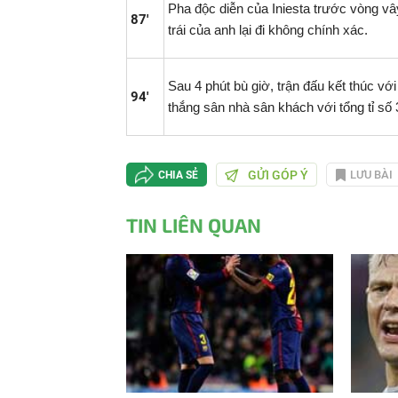
Pha độc diễn của Iniesta trước vòng v
87'
trái của anh lại đi không chính xác.
Sau 4 phút bù giờ, trận đấu kết thúc với
94'
thắng sân nhà sân khách với tổng tỉ số 3
GỬI GÓP Ý
LƯU BÀI
CHIA SẺ
TIN LIÊN QUAN