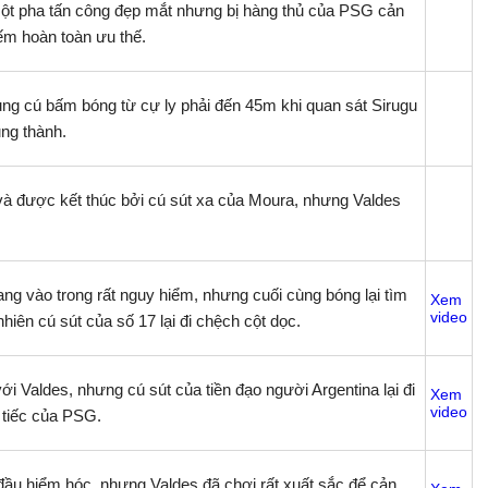
t pha tấn công đẹp mắt nhưng bị hàng thủ của PSG cản
ếm hoàn toàn ưu thế.
ung cú bấm bóng từ cự ly phải đến 45m khi quan sát Sirugu
ung thành.
và được kết thúc bởi cú sút xa của Moura, nhưng Valdes
ang vào trong rất nguy hiểm, nhưng cuối cùng bóng lại tìm
Xem
video
hiên cú sút của số 17 lại đi chệch cột dọc.
ới Valdes, nhưng cú sút của tiền đạo người Argentina lại đi
Xem
video
 tiếc của PSG.
đầu hiểm hóc, nhưng Valdes đã chơi rất xuất sắc để cản