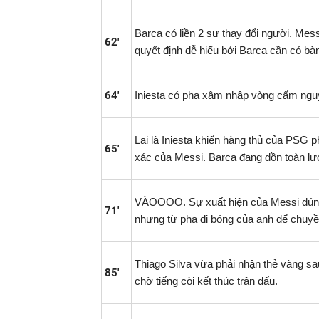
Barca có liền 2 sự thay đổi người. Mes
62'
quyết định dễ hiểu bởi Barca cần có bà
64'
Iniesta có pha xâm nhập vòng cấm nguy
Lại là Iniesta khiến hàng thủ của PSG ph
65'
xác của Messi. Barca đang dồn toàn lự
VÀOOOO. Sự xuất hiện của Messi đúng là
71'
nhưng từ pha đi bóng của anh để chuyền 
Thiago Silva vừa phải nhận thẻ vàng sa
85'
chờ tiếng còi kết thúc trận đấu.