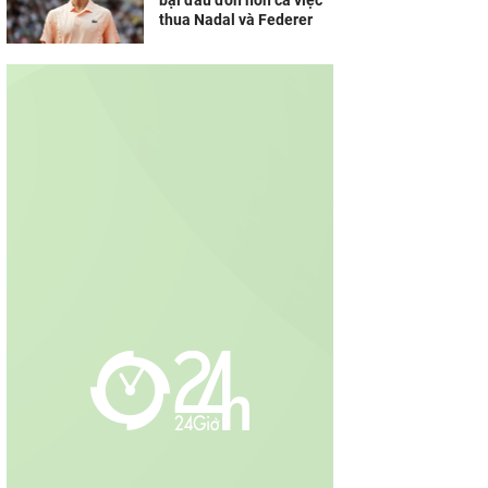
bại đau đớn hơn cả việc
thua Nadal và Federer