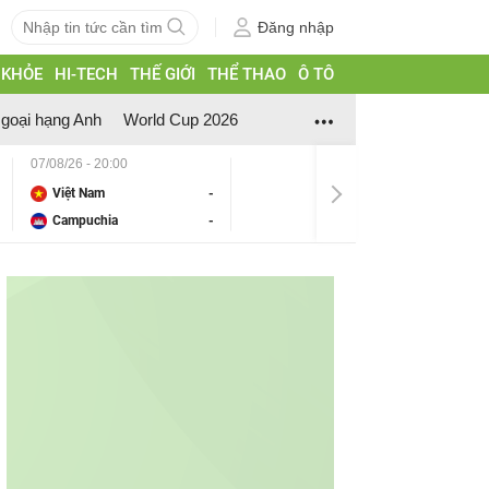
Đăng nhập
 KHỎE
HI-TECH
THẾ GIỚI
THỂ THAO
Ô TÔ
goại hạng Anh
World Cup 2026
07/08/26 - 20:00
Việt Nam
-
Campuchia
-