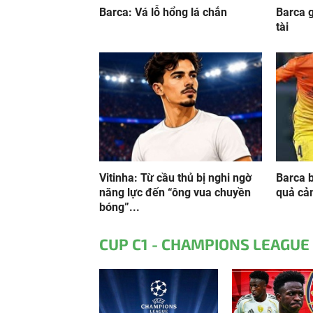
Barca: Vá lỗ hổng lá chắn
Barca 
tài
Vitinha: Từ cầu thủ bị nghi ngờ
Barca 
năng lực đến “ông vua chuyền
quả c
bóng”...
CUP C1 - CHAMPIONS LEAGUE