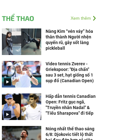
THỂ THAO
Xem thêm
Nàng Kim “vén váy” hóa
thân thành Người nhện
quyến rũ, gây sốt làng
pickleball
Video tennis Zverev -
Griekspoor: "Địa chấn"
sau 3 set, hạt giống số 1
sụp đổ (Canadian Open)
Hấp dẫn tennis Canadian
Open: Fritz gục ngã,
"Truyền nhân Nadal" &
"Tiểu Sharapova" đi tiếp
Nóng nhất thể thao sáng
6/8: Djokovic tiết lộ thất