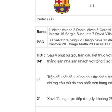
1-1
Pedro (71)
Đội hình
Tỉ lệ cược
Thông tin trước trận
1 Victor Valdes 2 Daniel Alves 3 Gerar
Barca
Iniesta 16 Sergio Busquets 7 David Vill
30 Salvatore Sirigu 2 Thiago Silva 13 Al
PSG
Pastore 28 Thiago Motta 29 Lucas 11 Ez
HOT:
Sau 4 phút bù giờ, trận đấu kết thúc với
94'
thắng sân nhà sân khách với tổng tỉ số 3
Trận đấu bắt đầu, đúng như dự đoán Mes
1'
những cầu thủ đá cao nhất trên hàng c
2'
Xavi đá phạt trực tiếp ở cự ly khoảng 