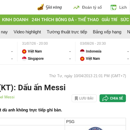
Đoán tỷ số
Lịch
KINH DOANH
24H THÍCH BÓNG ĐÁ - THỂ THAO
GIẢI TRÍ
SỨC
 nay
Video highlight
Tường thuật trực tiếp
Bảng xếp hạng
N
31/07/26 - 20:00
03/08/26 - 20:30
-
Việt Nam
-
Indonesia
-
-
Singapore
-
Việt Nam
-
Thứ Tư, ngày 10/04/2013 21:01 PM (GMT+7)
KT): Dấu ấn Messi
nel Messi
LƯU BÀI
CHIA SẺ
t dù anh không trực tiếp ghi bàn.
PSG