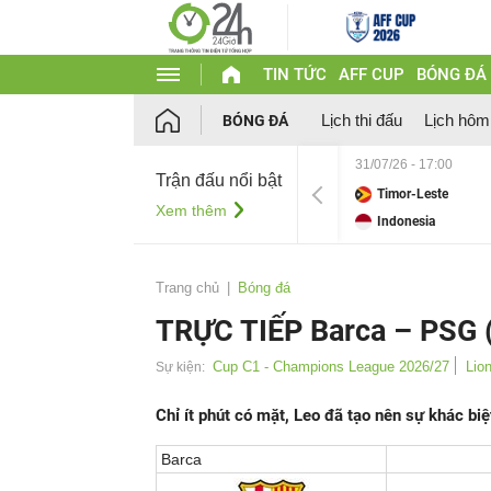
TIN TỨC
AFF CUP
BÓNG ĐÁ
Lịch thi đấu
Lịch hôm
BÓNG ĐÁ
31/07/26 - 17:00
Trận đấu nổi bật
Timor-Leste
Xem thêm
Indonesia
Trang chủ
Bóng đá
TRỰC TIẾP Barca – PSG (
Cup C1 - Champions League 2026/27
Lio
Sự kiện:
Chỉ ít phút có mặt, Leo đã tạo nên sự khác biệ
Barca