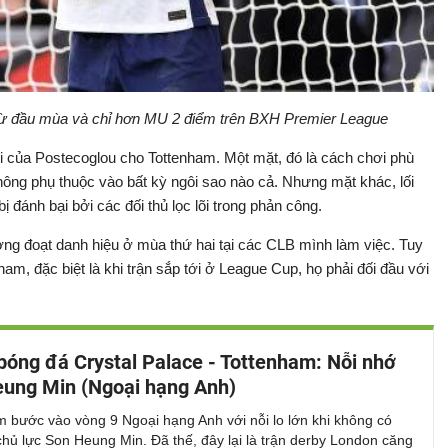
từ đầu mùa và chỉ hơn MU 2 điểm trên BXH Premier League
ơi của Postecoglou cho Tottenham. Một mặt, đó là cách chơi phù
ông phụ thuộc vào bất kỳ ngôi sao nào cả. Nhưng mặt khác, lối
 đánh bại bởi các đối thủ lọc lõi trong phản công.
ng đoạt danh hiệu ở mùa thứ hai tại các CLB mình làm việc. Tuy
nham, đặc biệt là khi trận sắp tới ở League Cup, họ phải đối đầu với
bóng đá Crystal Palace - Tottenham: Nỗi nhớ
ung Min (Ngoại hạng Anh)
 bước vào vòng 9 Ngoại hạng Anh với nỗi lo lớn khi không có
chủ lực Son Heung Min. Đã thế, đây lại là trận derby London căng