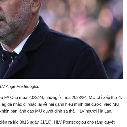
LV Ange Postecoglou
và FA Cup mùa 2023/24, nhưng ở mùa 2023/24, MU chỉ xếp thứ 4.
ag đã nhắc đi nhắc lại về hai danh hiệu mình đạt được, việc MU
khiến ban lãnh đạo MU quyết định sa thải HLV người Hà Lan.
iễn ra lúc 3h15 ngày 31/10), HLV Postecoglou cho rằng quyết