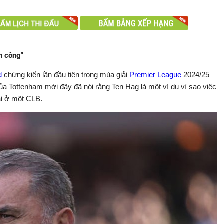
h công"
d
chứng kiến lần đầu tiên trong mùa giải
Premier League
2024/25
 Tottenham mới đây đã nói rằng Ten Hag là một ví dụ vì sao việc
ài ở một CLB.