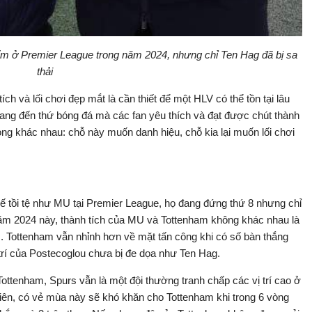
ểm ở Premier League trong năm 2024, nhưng chỉ Ten Hag đã bị sa
thải
h và lối chơi đẹp mắt là cần thiết để một HLV có thể tồn tại lâu
mang đến thứ bóng đá mà các fan yêu thích và đạt được chút thành
ọng khác nhau: chỗ này muốn danh hiệu, chỗ kia lại muốn lối chơi
ế tồi tệ như MU tại Premier League, họ đang đứng thứ 8 nhưng chỉ
năm 2024 này, thành tích của MU và Tottenham không khác nhau là
m. Tottenham vẫn nhỉnh hơn về mặt tấn công khi có số bàn thắng
 trí của Postecoglou chưa bị đe dọa như Ten Hag.
ttenham, Spurs vẫn là một đội thường tranh chấp các vị trí cao ở
hiên, có vẻ mùa này sẽ khó khăn cho Tottenham khi trong 6 vòng