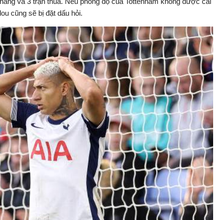
n thắng và 3 trận thua. Nếu phong độ của Tottenham không được cải
lou cũng sẽ bị đặt dấu hỏi.