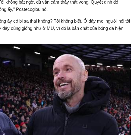
Tôi không bất ngờ, dù vẫn cảm thấy thất vọng. Quyết định đó
ông ấy,” Postecoglou nói.
ng ấy có bị sa thải không? Tôi không biết. Ở đây mọi người nói tôi
ở đây cũng giống như ở MU, vì đó là bản chất của bóng đá hiện