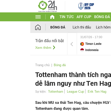
TIN TỨC
AFF CUP
BÓNG ĐÁ
Lịch thi đấu
Lịch hôm
BÓNG ĐÁ
31/07/26 - 17:00
Trận đấu nổi bật
Timor-Leste
Xem thêm
Indonesia
Trang chủ
Bóng đá
Tottenham thành tích n
dễ lâm nguy như Ten Ha
Tottenham
League Cup
Erik Ten Hag
Sự kiện:
Sau khi MU sa thải Ten Hag, câu chuyện HLV P
Tottenham đang được quan tâm.