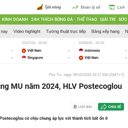
Đoán tỷ số
Lịch
KINH DOANH
24H THÍCH BÓNG ĐÁ - THỂ THAO
GIẢI TRÍ
SỨC
 nay
Video highlight
Tường thuật trực tiếp
Bảng xếp hạng
N
31/07/26 - 20:00
03/08/26 - 20:30
-
Việt Nam
-
Indonesia
-
-
Singapore
-
Việt Nam
-
Thứ Tư, ngày 30/10/2024 10:17 AM (GMT+7)
gang MU năm 2024, HLV Postecoglou
g
LƯU BÀI
CHIA SẺ
ostecoglou có chịu chung áp lực với thành tích bất ổn ở