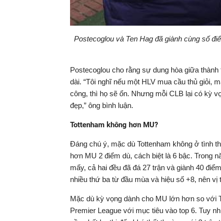
Postecoglou và Ten Hag đã giành cùng số đi
Postecoglou cho rằng sự dung hòa giữa thành tíc
dài. “Tôi nghĩ nếu một HLV mua cầu thủ giỏi, 
công, thì họ sẽ ổn. Nhưng mỗi CLB lại có kỳ v
đẹp,” ông bình luận.
Tottenham không hơn MU?
Đáng chú ý, mặc dù Tottenham không ở tình th
hơn MU 2 điểm dù, cách biệt là 6 bậc. Trong 
mấy, cả hai đều đã đá 27 trận và giành 40 điể
nhiều thứ ba từ đầu mùa và hiệu số +8, nên vị
Mặc dù kỳ vọng dành cho MU lớn hơn so với To
Premier League với mục tiêu vào top 6. Tuy n