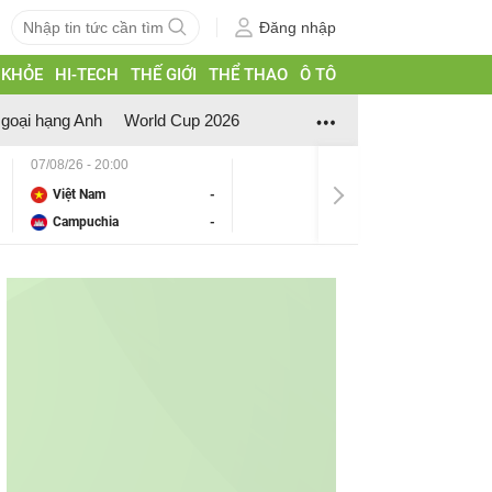
Đăng nhập
 KHỎE
HI-TECH
THẾ GIỚI
THỂ THAO
Ô TÔ
goại hạng Anh
World Cup 2026
07/08/26 - 20:00
Việt Nam
-
Campuchia
-