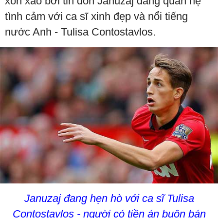
xôn xao bởi tin đồn Januzaj đang quan hệ
tình cảm với ca sĩ xinh đẹp và nổi tiếng
nước Anh - Tulisa Contostavlos.
Januzaj đang hẹn hò với ca sĩ Tulisa
Contostavlos - người có tiền án buôn bán