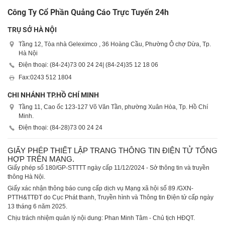
Công Ty Cổ Phần Quảng Cáo Trực Tuyến 24h
TRỤ SỞ HÀ NỘI
Tầng 12, Tòa nhà Geleximco , 36 Hoàng Cầu, Phường Ô chợ Dừa, Tp.
Hà Nội
Điện thoại: (84-24)
73 00 24 24
| (84-24)
35 12 18 06
Fax:
0243 512 1804
CHI NHÁNH TP.HỒ CHÍ MINH
Tầng 11, Cao ốc 123-127 Võ Văn Tần, phường Xuân Hòa, Tp. Hồ Chí
Minh.
Điện thoại: (84-28)
73 00 24 24
GIẤY PHÉP THIẾT LẬP TRANG THÔNG TIN ĐIỆN TỬ TỔNG
HỢP TRÊN MẠNG.
Giấy phép số 180/GP-STTTT ngày cấp 11/12/2024 - Sở thông tin và truyền
thông Hà Nội.
Giấy xác nhận thông báo cung cấp dịch vụ Mạng xã hội số 89 /GXN-
PTTH&TTĐT do Cục Phát thanh, Truyền hình và Thông tin Điện tử cấp ngày
13 tháng 6 năm 2025.
Chịu trách nhiệm quản lý nội dung: Phan Minh Tâm - Chủ tịch HĐQT.