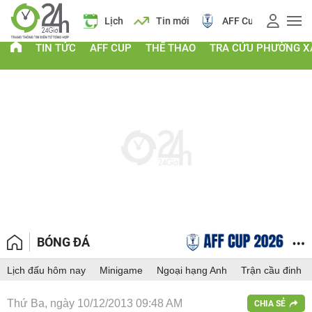
 vàng
Lịch
Tin mới
AFF Cup
Điểm chuẩn 2026
TIN TỨC
AFF CUP
THỂ THAO
TRA CỨU PHƯỜNG X
BÓNG ĐÁ
Lịch đấu hôm nay
Minigame
Ngoại hạng Anh
Trận cầu đinh
Thứ Ba, ngày 10/12/2013 09:48 AM
CHIA SẺ