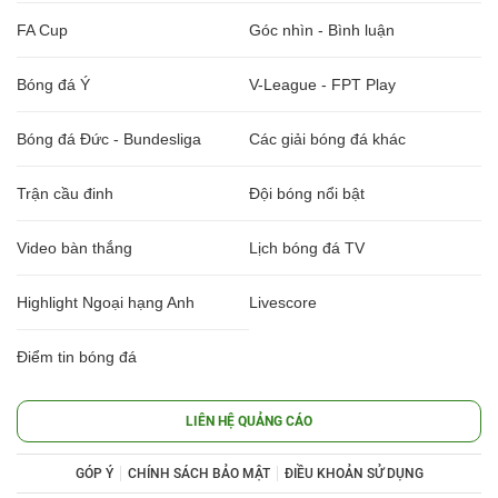
FA Cup
Góc nhìn - Bình luận
Bóng đá Ý
V-League - FPT Play
Bóng đá Đức - Bundesliga
Các giải bóng đá khác
Trận cầu đinh
Đội bóng nổi bật
Video bàn thắng
Lịch bóng đá TV
Highlight Ngoại hạng Anh
Livescore
Điểm tin bóng đá
LIÊN HỆ QUẢNG CÁO
GÓP Ý
CHÍNH SÁCH BẢO MẬT
ĐIỀU KHOẢN SỬ DỤNG