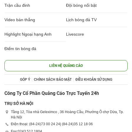
Trận cầu đinh
Đội bóng nổi bật
Video bàn thắng
Lịch bóng đá TV
Highlight Ngoại hạng Anh
Livescore
Điểm tin bóng đá
LIÊN HỆ QUẢNG CÁO
GÓP Ý
CHÍNH SÁCH BẢO MẬT
ĐIỀU KHOẢN SỬ DỤNG
Công Ty Cổ Phần Quảng Cáo Trực Tuyến 24h
TRỤ SỞ HÀ NỘI
Tầng 12, Tòa nhà Geleximco , 36 Hoàng Cầu, Phường Ô chợ Dừa, Tp.
Hà Nội
Điện thoại: (84-24)
73 00 24 24
| (84-24)
35 12 18 06
Fax:
0243 512 1804