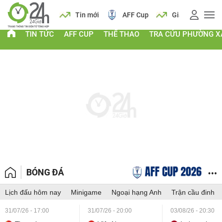
 vàng
Lịch
Tin mới
AFF Cup
Giá vàng
TIN TỨC
AFF CUP
THỂ THAO
TRA CỨU PHƯỜNG X
BÓNG ĐÁ
Lịch đấu hôm nay
Minigame
Ngoại hạng Anh
Trận cầu đinh
31/07/26 - 17:00
31/07/26 - 20:00
03/08/26 - 20:30