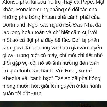
Alonso phải lùi sâu hỗ trợ, hay cả Pepe. Mặt
khác, Ronaldo cũng chẳng có đối tác cho
những pha bóng khoan phá cánh phải của
Dortmund. Ngôi sao người Bồ Đào Nha đã
lạc lõng hoàn toàn và chỉ biết cặm cụi với
một số cú đột phá đầy bế tắc. Ozil bị phân
tâm giữa đá hộ công và tham gia vào tuyến
giữa. Trong một cỗ máy, chỉ một chi tiết nhỏ
thôi gặp sự cố, nó sẽ ảnh hưởng đến toàn
bộ quá trình vận hành. Với Real, sự cố
Khedira và “canh bạc” Essien đã phá hỏng
mong muốn hóa giải lời nguyền ở lần hành
quân tới đất Đức.