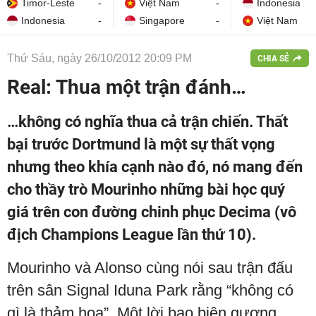
Timor-Leste
-
Việt Nam
-
Indonesia
Indonesia
-
Singapore
-
Việt Nam
Thứ Sáu, ngày 26/10/2012 20:09 PM
CHIA SẺ
Real: Thua một trận đánh…
…không có nghĩa thua cả trận chiến. Thất
bại trước Dortmund là một sự thất vọng
nhưng theo khía cạnh nào đó, nó mang đến
cho thầy trò Mourinho những bài học quý
giá trên con đường chinh phục Decima (vô
địch Champions League lần thứ 10).
Mourinho và Alonso cùng nói sau trận đấu
trên sân Signal Iduna Park rằng “không có
gì là thảm họa”. Một lời bao biện gượng