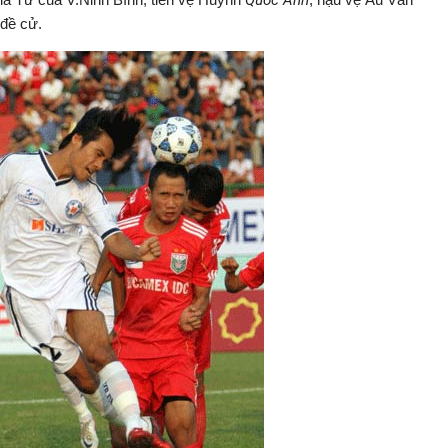
Quốc Anh
 đề cử.