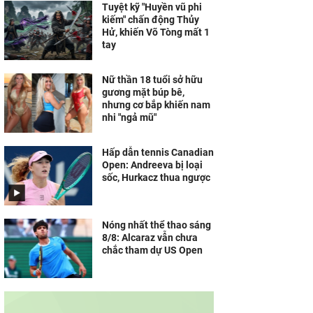
Tuyệt kỹ "Huyền vũ phi
kiếm" chấn động Thủy
Hử, khiến Võ Tòng mất 1
tay
Nữ thần 18 tuổi sở hữu
gương mặt búp bê,
nhưng cơ bắp khiến nam
nhi "ngả mũ"
Hấp dẫn tennis Canadian
Open: Andreeva bị loại
sốc, Hurkacz thua ngược
Nóng nhất thể thao sáng
8/8: Alcaraz vẫn chưa
chắc tham dự US Open