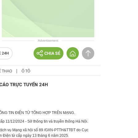
Advertisement
CHIA SẺ
E 24H
Ể THAO
Ô TÔ
CÁO TRỰC TUYẾN 24H
HÔNG TIN ĐIỆN TỬ TỔNG HỢP TRÊN MẠNG.
p 11/12/2024 - Sở thông tin và truyền thông Hà Nội.
 dịch vụ Mạng xã hội số 89 /GXN-PTTH&TTĐT do Cục
in Điện tử cấp ngày 13 tháng 6 năm 2025.