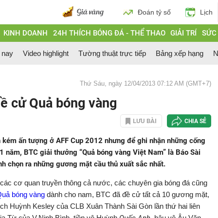
Đoán tỷ số
Lịch
KINH DOANH
24H THÍCH BÓNG ĐÁ - THỂ THAO
GIẢI TRÍ
SỨC
 nay
Video highlight
Tường thuật trực tiếp
Bảng xếp hạng
N
Thứ Sáu, ngày 12/04/2013 07:12 AM (GMT+7)
đề cử Quả bóng vàng
LƯU BÀI
CHIA SẺ
ễn kém ấn tượng ở AFF Cup 2012 nhưng để ghi nhận những cống
 1 năm, BTC giải thưởng “Quả bóng vàng Việt Nam” là Báo Sài
nh chọn ra những gương mặt cầu thủ xuất sắc nhất.
 các cơ quan truyền thông cả nước, các chuyên gia bóng đá cũng
uả bóng vàng
dành cho nam, BTC đã đề cử tất cả 10 gương mặt,
 tịch Huỳnh Kesley của CLB Xuân Thành Sài Gòn lần thứ hai liên
Gia Từ của V.Ninh Bình, tiền vệ Huỳnh
, hậu vệ Âu Văn