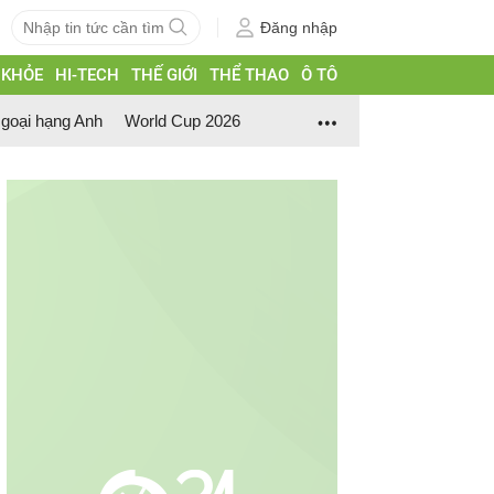
Đăng nhập
 KHỎE
HI-TECH
THẾ GIỚI
THỂ THAO
Ô TÔ
goại hạng Anh
World Cup 2026