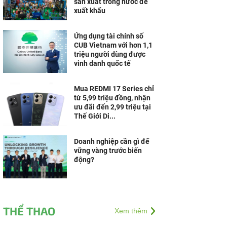
sản xuất trong nước để
xuất khẩu
Ứng dụng tài chính số
CUB Vietnam với hơn 1,1
triệu người dùng được
vinh danh quốc tế
Mua REDMI 17 Series chỉ
từ 5,99 triệu đồng, nhận
ưu đãi đến 2,99 triệu tại
Thế Giới Di...
Doanh nghiệp cần gì để
vững vàng trước biến
động?
THỂ THAO
Xem thêm