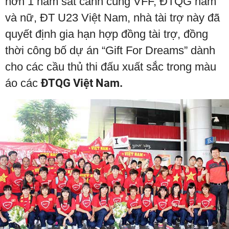
hơn 1 năm sát cánh cùng VFF, ĐTQG nam
và nữ, ĐT U23 Việt Nam, nhà tài trợ này đã
quyết định gia hạn hợp đồng tài trợ, đồng
thời công bố dự án “Gift For Dreams” dành
cho các cầu thủ thi đấu xuất sắc trong màu
áo các
ĐTQG Việt Nam.