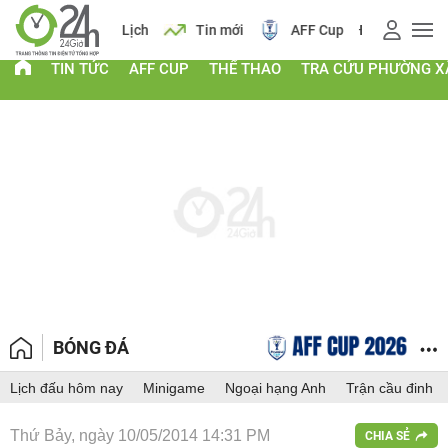
 vàng
Lịch
Tin mới
AFF Cup
Điểm chuẩn 2026
TIN TỨC
AFF CUP
THỂ THAO
TRA CỨU PHƯỜNG X
BÓNG ĐÁ
Lịch đấu hôm nay
Minigame
Ngoại hạng Anh
Trận cầu đinh
Thứ Bảy, ngày 10/05/2014 14:31 PM
CHIA SẺ