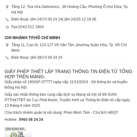
Tầng 12, Tòa nhà Geleximco , 36 Hoàng Cầu, Phường Ô chợ Dừa, Tp.
Hà Nội
Điện thoại: (84-24)
73 00 24 24
| (84-24)
35 12 18 06
Fax:
0243 512 1804
CHI NHÁNH TP.HỒ CHÍ MINH
Tầng 11, Cao ốc 123-127 Võ Văn Tần, phường Xuân Hòa, Tp. Hồ Chí
Minh.
Điện thoại: (84-28)
73 00 24 24
GIẤY PHÉP THIẾT LẬP TRANG THÔNG TIN ĐIỆN TỬ TỔNG
HỢP TRÊN MẠNG.
Giấy phép số 180/GP-STTTT ngày cấp 11/12/2024 - Sở thông tin và truyền
thông Hà Nội.
Giấy xác nhận thông báo cung cấp dịch vụ Mạng xã hội số 89 /GXN-
PTTH&TTĐT do Cục Phát thanh, Truyền hình và Thông tin Điện tử cấp ngày
13 tháng 6 năm 2025.
Chịu trách nhiệm quản lý nội dung: Phan Minh Tâm - Chủ tịch HĐQT.
Hotline:
0965 08 24 24