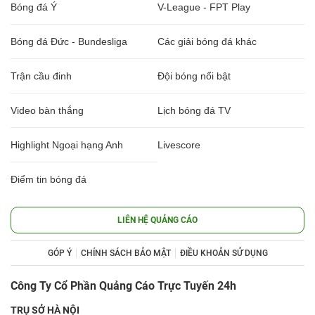
Bóng đá Ý
V-League - FPT Play
Bóng đá Đức - Bundesliga
Các giải bóng đá khác
Trận cầu đinh
Đội bóng nổi bật
Video bàn thắng
Lịch bóng đá TV
Highlight Ngoại hạng Anh
Livescore
Điểm tin bóng đá
LIÊN HỆ QUẢNG CÁO
GÓP Ý
CHÍNH SÁCH BẢO MẬT
ĐIỀU KHOẢN SỬ DỤNG
Công Ty Cổ Phần Quảng Cáo Trực Tuyến 24h
TRỤ SỞ HÀ NỘI