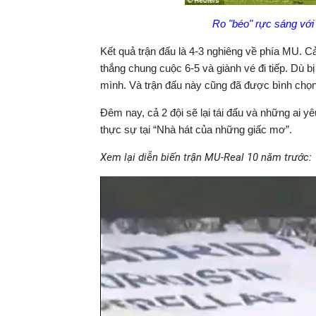
Ro "béo" rực sáng với
Kết quả trận đấu là 4-3 nghiêng về phía MU. 
thắng chung cuộc 6-5 và giành vé đi tiếp. Dù 
mình. Và trận đấu này cũng đã được bình chọn
Đêm nay, cả 2 đội sẽ lại tái đấu và những ai 
thực sự tại “Nhà hát của những giấc mơ”.
Xem lại diễn biến trận MU-Real 10 năm trước: