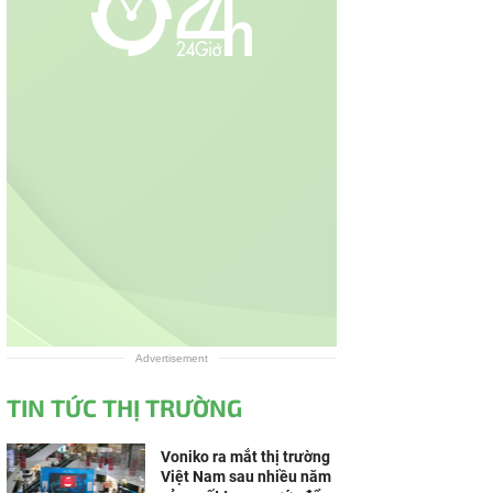
Advertisement
TIN TỨC THỊ TRƯỜNG
Voniko ra mắt thị trường
Việt Nam sau nhiều năm