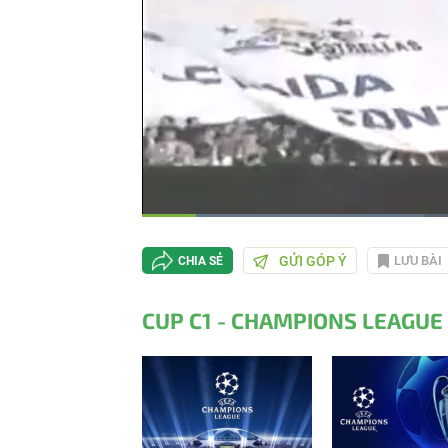
Đã
tải
:
Thời
0:12
/
Durati
2:45
Tạm
38.25%
Previous
Next
dừng
GỬI GÓP Ý
LƯU BÀI
CHIA SẺ
Backward
Forward
gian
CUP C1 - CHAMPIONS LEAGUE
hiện
tại