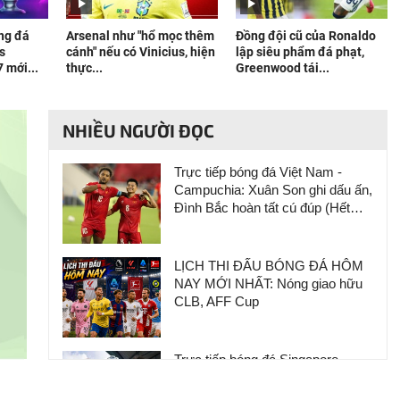
ng đá
Arsenal như "hổ mọc thêm
Đồng đội cũ của Ronaldo
s
cánh" nếu có Vinicius, hiện
lập siêu phẩm đá phạt,
 mới...
thực...
Greenwood tái...
NHIỀU NGƯỜI ĐỌC
Trực tiếp bóng đá Việt Nam -
Campuchia: Xuân Son ghi dấu ấn,
Đình Bắc hoàn tất cú đúp (Hết
giờ)
LỊCH THI ĐẤU BÓNG ĐÁ HÔM
NAY MỚI NHẤT: Nóng giao hữu
CLB, AFF Cup
Trực tiếp bóng đá Singapore -
Indonesia: Anuar bỏ lỡ đòn "chốt
hạ" (AFF Cup) (Hết giờ)