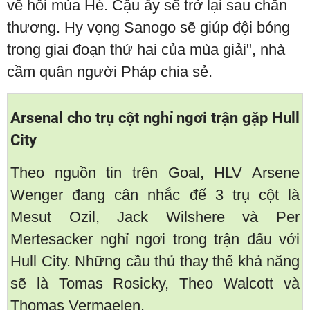
về hồi mùa Hè. Cậu ấy sẽ trở lại sau chấn
thương. Hy vọng Sanogo sẽ giúp đội bóng
trong giai đoạn thứ hai của mùa giải", nhà
cầm quân người Pháp chia sẻ.
Arsenal cho trụ cột nghỉ ngơi trận gặp Hull
City
Theo nguồn tin trên Goal, HLV Arsene
Wenger đang cân nhắc để 3 trụ cột là
Mesut Ozil, Jack Wilshere và Per
Mertesacker nghỉ ngơi trong trận đấu với
Hull City. Những cầu thủ thay thế khả năng
sẽ là Tomas Rosicky, Theo Walcott và
Thomas Vermaelen.