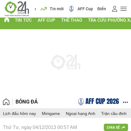
 vàng
Lịch
Tin mới
AFF Cup
Điểm chuẩn 2026
TIN TỨC
AFF CUP
THỂ THAO
TRA CỨU PHƯỜNG X
BÓNG ĐÁ
Lịch đấu hôm nay
Minigame
Ngoại hạng Anh
Trận cầu đinh
Thứ Tư, ngày 04/12/2013 00:57 AM
CHIA SẺ