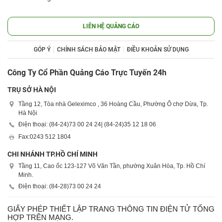
LIÊN HỆ QUẢNG CÁO
GÓP Ý
CHÍNH SÁCH BẢO MẬT
ĐIỀU KHOẢN SỬ DỤNG
Công Ty Cổ Phần Quảng Cáo Trực Tuyến 24h
TRỤ SỞ HÀ NỘI
Tầng 12, Tòa nhà Geleximco , 36 Hoàng Cầu, Phường Ô chợ Dừa, Tp.
Hà Nội
Điện thoại: (84-24)
73 00 24 24
| (84-24)
35 12 18 06
Fax:
0243 512 1804
CHI NHÁNH TP.HỒ CHÍ MINH
Tầng 11, Cao ốc 123-127 Võ Văn Tần, phường Xuân Hòa, Tp. Hồ Chí
Minh.
Điện thoại: (84-28)
73 00 24 24
GIẤY PHÉP THIẾT LẬP TRANG THÔNG TIN ĐIỆN TỬ TỔNG
HỢP TRÊN MẠNG.