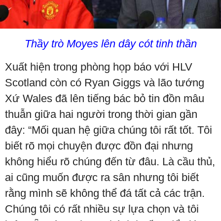
Thầy trò Moyes lên dây cót tinh thần
Xuất hiện trong phòng họp báo với HLV
Scotland còn có Ryan Giggs và lão tướng
Xứ Wales đã lên tiếng bác bỏ tin đồn mâu
thuẫn giữa hai người trong thời gian gần
đây: “Mối quan hệ giữa chúng tôi rất tốt. Tôi
biết rõ mọi chuyện được đồn đại nhưng
không hiểu rõ chúng đến từ đâu. Là cầu thủ,
ai cũng muốn được ra sân nhưng tôi biết
rằng mình sẽ không thể đá tất cả các trận.
Chúng tôi có rất nhiều sự lựa chọn và tôi