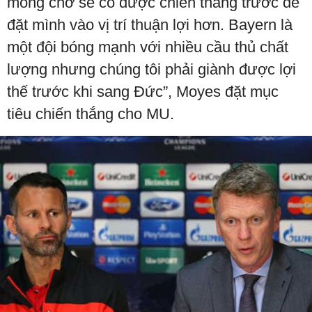
mong chờ sẽ có được chiến thắng trước để
đặt mình vào vị trí thuận lợi hơn. Bayern là
một đội bóng mạnh với nhiều cầu thủ chất
lượng nhưng chúng tôi phải giành được lợi
thế trước khi sang Đức”, Moyes đặt mục
tiêu chiến thắng cho MU.