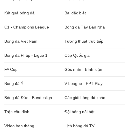
Kết quả bóng đá
Bài đặc biệt
C1 - Champions League
Bóng đá Tây Ban Nha
Bóng đá Việt Nam
Tường thuật trực tiếp
Bóng đá Pháp - Ligue 1
Cúp Quốc gia
FA Cup
Góc nhìn - Bình luận
Bóng đá Ý
V-League - FPT Play
Bóng đá Đức - Bundesliga
Các giải bóng đá khác
Trận cầu đinh
Đội bóng nổi bật
Video bàn thắng
Lịch bóng đá TV