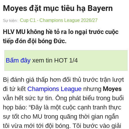
Moyes đặt mục tiêu hạ Bayern
Cup C1 - Champions League 2026/27
Sự kiện:
HLV MU không hề tỏ ra lo ngại trước cuộc
tiếp đón đội bóng Đức.
Bấm đây
xem tin HOT 1/4
Bị đánh giá thấp hơn đối thủ trước trận lượt
đi tứ kết
Champions League
nhưng
Moyes
vẫn hết sức tự tin. Ông phát biểu trong buổi
họp báo: “Đây là một cuộc cạnh tranh thực
sự tốt cho MU trong quãng thời gian ngắn
tôi vừa mới tới đội bóng. Tôi bước vào giải