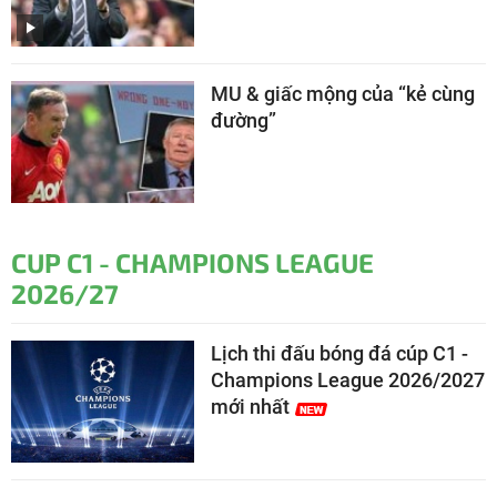
MU & giấc mộng của “kẻ cùng
đường”
CUP C1 - CHAMPIONS LEAGUE
2026/27
Lịch thi đấu bóng đá cúp C1 -
Champions League 2026/2027
mới nhất