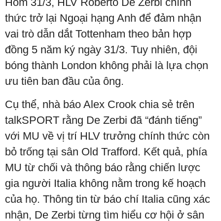
Hôm 31/3, HLV Roberto De Zerbi chính
thức trở lại Ngoại hạng Anh để đảm nhận
vai trò dẫn dắt Tottenham theo bản hợp
đồng 5 năm ký ngày 31/3. Tuy nhiên, đội
bóng thành London không phải là lựa chọn
ưu tiên ban đầu của ông.
Cụ thể, nhà báo Alex Crook chia sẻ trên
talkSPORT rằng De Zerbi đã “đánh tiếng”
với MU về vị trí HLV trưởng chính thức còn
bỏ trống tại sân Old Trafford. Kết quả, phía
MU từ chối và thông báo rằng chiến lược
gia người Italia không nằm trong kế hoạch
của họ. Thông tin từ báo chí Italia cũng xác
nhận, De Zerbi từng tìm hiểu cơ hội ở sân