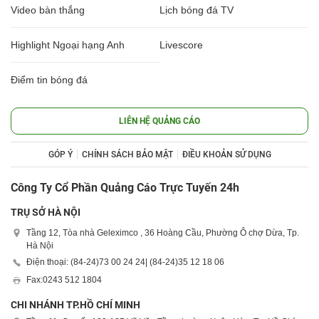
Video bàn thắng
Lịch bóng đá TV
Highlight Ngoại hạng Anh
Livescore
Điểm tin bóng đá
LIÊN HỆ QUẢNG CÁO
GÓP Ý
CHÍNH SÁCH BẢO MẬT
ĐIỀU KHOẢN SỬ DỤNG
Công Ty Cổ Phần Quảng Cáo Trực Tuyến 24h
TRỤ SỞ HÀ NỘI
Tầng 12, Tòa nhà Geleximco , 36 Hoàng Cầu, Phường Ô chợ Dừa, Tp.
Hà Nội
Điện thoại: (84-24)
73 00 24 24
| (84-24)
35 12 18 06
Fax:
0243 512 1804
CHI NHÁNH TP.HỒ CHÍ MINH