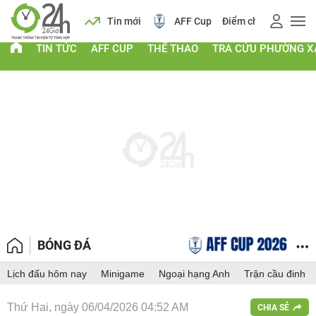
Lịch
Tin mới
AFF Cup
Điểm chuẩn 2026
Giá v
TIN TỨC
AFF CUP
THỂ THAO
TRA CỨU PHƯỜNG X
BÓNG ĐÁ
Lịch đấu hôm nay
Minigame
Ngoại hạng Anh
Trận cầu đinh
Thứ Hai, ngày 06/04/2026 04:52 AM
CHIA SẺ