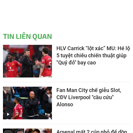
TIN LIÊN QUAN
HLV Carrick “lột xác” MU: Hé lộ
5 tuyệt chiêu chiến thuật giúp
"Quỷ đỏ" bay cao
Fan Man City chế giễu Slot,
CĐV Liverpool "cầu cứu"
Alonso
Arsenal mất 2 cúp nhỏ để dồn