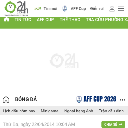
 vàng
Lịch
Tin mới
AFF Cup
Điểm chuẩn 2026
TIN TỨC
AFF CUP
THỂ THAO
TRA CỨU PHƯỜNG X
BÓNG ĐÁ
Lịch đấu hôm nay
Minigame
Ngoại hạng Anh
Trận cầu đinh
Thứ Ba, ngày 22/04/2014 10:04 AM
CHIA SẺ