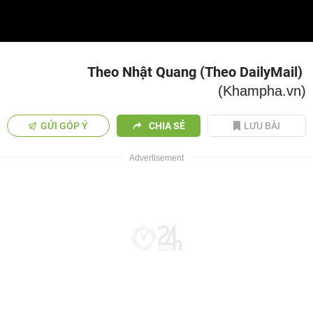
Video
Theo Nhật Quang (Theo DailyMail)
(Khampha.vn)
GỬI GÓP Ý
CHIA SẺ
LƯU BÀI