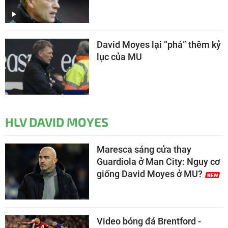
David Moyes lại “phá” thêm kỷ
lục của MU
HLV DAVID MOYES
Maresca sáng cửa thay
Guardiola ở Man City: Nguy cơ
giống David Moyes ở MU?
Video bóng đá Brentford -