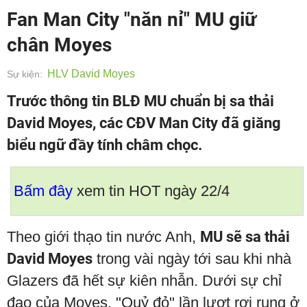
Fan Man City "năn nỉ" MU giữ
chân Moyes
HLV David Moyes
Sự kiện:
Trước thông tin BLĐ MU chuẩn bị sa thải
David Moyes, các CĐV Man City đã giăng
biểu ngữ đầy tính châm chọc.
Bấm đây
xem tin HOT ngày 22/4
Theo giới thạo tin nước Anh,
MU sẽ sa thải
David Moyes
trong vài ngày tới sau khi nhà
Glazers đã hết sự kiên nhẫn. Dưới sự chỉ
đạo của Moyes, "Quỷ đỏ" lần lượt rơi rụng ở