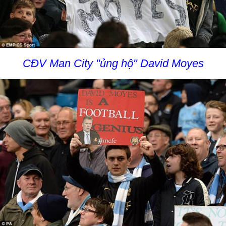
CĐV Man City "ủng hộ" David Moyes