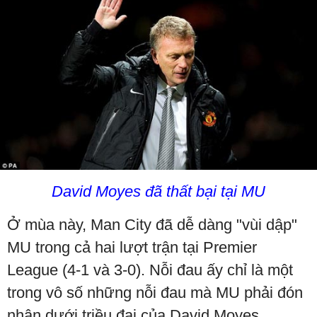
David Moyes đã thất bại tại MU
Ở mùa này, Man City đã dễ dàng "vùi dập"
MU trong cả hai lượt trận tại Premier
League (4-1 và 3-0). Nỗi đau ấy chỉ là một
trong vô số những nỗi đau mà MU phải đón
nhận dưới triều đại của David Moyes.