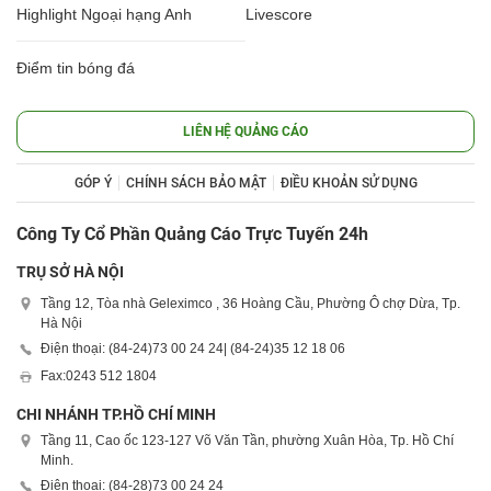
Highlight Ngoại hạng Anh
Livescore
Điểm tin bóng đá
LIÊN HỆ QUẢNG CÁO
GÓP Ý
CHÍNH SÁCH BẢO MẬT
ĐIỀU KHOẢN SỬ DỤNG
Công Ty Cổ Phần Quảng Cáo Trực Tuyến 24h
TRỤ SỞ HÀ NỘI
Tầng 12, Tòa nhà Geleximco , 36 Hoàng Cầu, Phường Ô chợ Dừa, Tp.
Hà Nội
Điện thoại: (84-24)
73 00 24 24
| (84-24)
35 12 18 06
Fax:
0243 512 1804
CHI NHÁNH TP.HỒ CHÍ MINH
Tầng 11, Cao ốc 123-127 Võ Văn Tần, phường Xuân Hòa, Tp. Hồ Chí
Minh.
Điện thoại: (84-28)
73 00 24 24