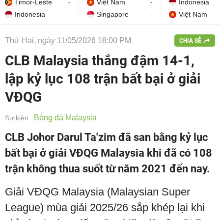
Timor-Leste
-
Việt Nam
-
Indonesia
Indonesia
-
Singapore
-
Việt Nam
Thứ Hai, ngày 11/05/2026 18:00 PM
CHIA SẺ
CLB Malaysia thắng đậm 14-1,
lập kỷ lục 108 trận bất bại ở giải
VĐQG
Bóng đá Malaysia
Sự kiện:
CLB Johor Darul Ta'zim đã san bằng kỷ lục
bất bại ở giải VĐQG Malaysia khi đã có 108
trận không thua suốt từ năm 2021 đến nay.
Giải VĐQG Malaysia (Malaysian Super
League) mùa giải 2025/26 sắp khép lại khi