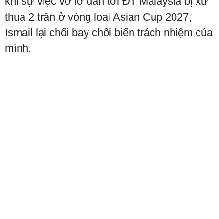
khi sự việc vỡ lở dẫn tới ĐT Malaysia bị xử
thua 2 trận ở vòng loại Asian Cup 2027,
Ismail lại chối bay chối biến trách nhiệm của
mình.