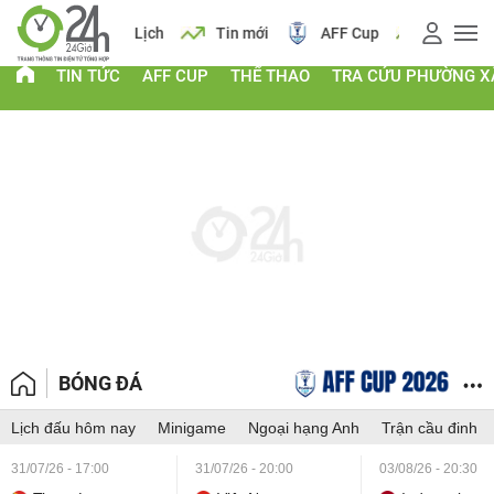
 vàng
Lịch
Tin mới
AFF Cup
Giá vàng
TIN TỨC
AFF CUP
THỂ THAO
TRA CỨU PHƯỜNG X
BÓNG ĐÁ
Lịch đấu hôm nay
Minigame
Ngoại hạng Anh
Trận cầu đinh
31/07/26 - 17:00
31/07/26 - 20:00
03/08/26 - 20:30