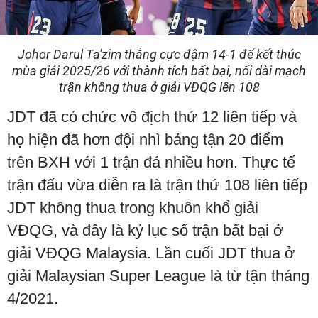
Johor Darul Ta'zim thắng cực đậm 14-1 để kết thúc
mùa giải 2025/26 với thành tích bất bại, nối dài mạch
trận không thua ở giải VĐQG lên 108
JDT đã có chức vô địch thứ 12 liên tiếp và
họ hiện đã hơn đội nhì bảng tận 20 điểm
trên BXH với 1 trận đá nhiều hơn. Thực tế
trận đấu vừa diễn ra là trận thứ 108 liên tiếp
JDT không thua trong khuôn khổ giải
VĐQG, và đây là kỷ lục số trận bất bại ở
giải VĐQG Malaysia. Lần cuối JDT thua ở
giải Malaysian Super League là từ tận tháng
4/2021.