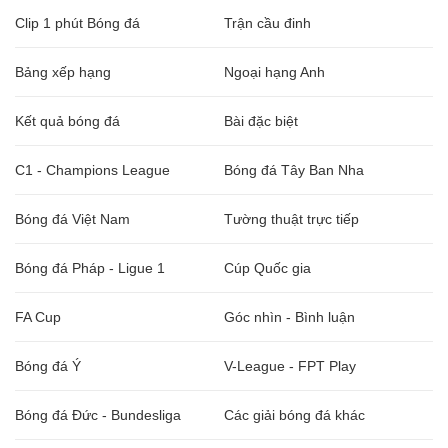
Clip 1 phút Bóng đá
Trận cầu đinh
Bảng xếp hạng
Ngoại hạng Anh
Kết quả bóng đá
Bài đặc biệt
C1 - Champions League
Bóng đá Tây Ban Nha
Bóng đá Việt Nam
Tường thuật trực tiếp
Bóng đá Pháp - Ligue 1
Cúp Quốc gia
FA Cup
Góc nhìn - Bình luận
Bóng đá Ý
V-League - FPT Play
Bóng đá Đức - Bundesliga
Các giải bóng đá khác