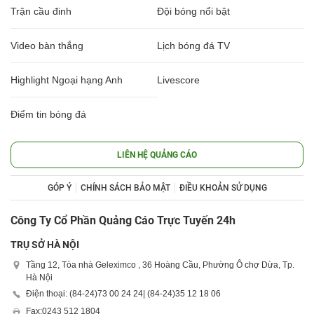
Trận cầu đinh
Đội bóng nổi bật
Video bàn thắng
Lịch bóng đá TV
Highlight Ngoại hạng Anh
Livescore
Điểm tin bóng đá
LIÊN HỆ QUẢNG CÁO
GÓP Ý
CHÍNH SÁCH BẢO MẬT
ĐIỀU KHOẢN SỬ DỤNG
Công Ty Cổ Phần Quảng Cáo Trực Tuyến 24h
TRỤ SỞ HÀ NỘI
Tầng 12, Tòa nhà Geleximco , 36 Hoàng Cầu, Phường Ô chợ Dừa, Tp.
Hà Nội
Điện thoại: (84-24)
73 00 24 24
| (84-24)
35 12 18 06
Fax:
0243 512 1804