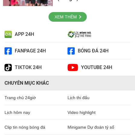
XEM THÊM
APP 24H
FANPAGE 24H
BÓNG ĐÁ 24H
TIKTOK 24H
YOUTUBE 24H
CHUYÊN MỤC KHÁC
Trang chủ 24giờ
Lịch thi đấu
Lịch hôm nay
Video highlight
Clip tin nóng bóng đá
Minigame Dự đoán tỷ số