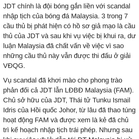
JDT chính là đội bóng gắn liền với scandal
nhập tịch của bóng đá Malaysia. 3 trong 7
cầu thủ bị phát hiện có hồ sơ giả mạo là cầu
thủ của JDT và sau khi vụ việc bị khui ra, dư
luận Malaysia đã chất vấn về việc vì sao
những cầu thủ này vẫn được thi đấu ở giải
VĐQG.
Vụ scandal đã khơi mào cho phong trào
phản đối cả JDT lẫn LĐBĐ Malaysia (FAM).
Chủ sở hữu của JDT, Thái tử Tunku Ismail
Idris của Hồi quốc Johor, từ lâu đã thao túng
hoạt động FAM và được xem là kẻ đã chủ
trì kế hoạch nhập tịch trái phép. Nhưng sau