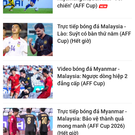
chiến" (AFF Cup)
Trực tiếp bóng đá Malaysia -
Lào: Suýt có bàn thứ năm (AFF
Cup) (Hết giờ)
Video bóng đá Myanmar -
Malaysia: Ngược dòng hiệp 2
đẳng cấp (AFF Cup)
Trực tiếp bóng đá Myanmar -
Malaysia: Bảo vệ thành quả
mong manh (AFF Cup 2026)
(Hết giờ)