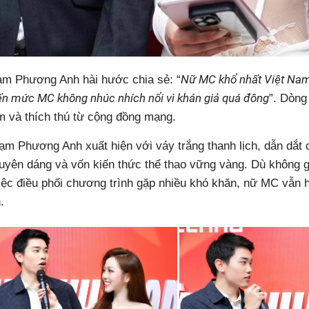
Nữ MC khổ nhất Việt Nam
ạm Phương Anh hài hước chia sẻ: “
ến mức MC không nhúc nhích nổi vì khán giả quá đông
”. Dòng
 và thích thú từ cộng đồng mạng.
ạm Phương Anh xuất hiện với váy trắng thanh lịch, dẫn dắt
duyên dáng và vốn kiến thức thể thao vững vàng. Dù không g
việc điều phối chương trình gặp nhiều khó khăn, nữ MC vẫn h
.