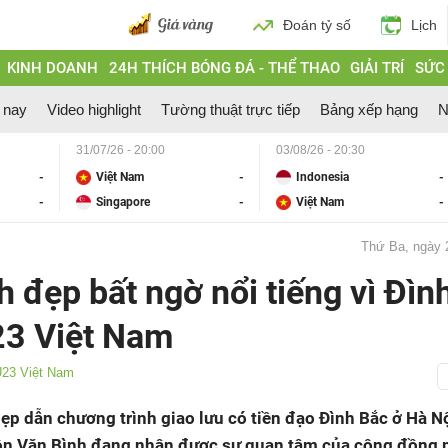
Đoán tỷ số
Lịch
KINH DOANH
24H THÍCH BÓNG ĐÁ - THỂ THAO
GIẢI TRÍ
SỨC
 nay
Video highlight
Tường thuật trực tiếp
Bảng xếp hạng
N
31/07/26 - 20:00
03/08/26 - 20:30
-
Việt Nam
-
Indonesia
-
-
Singapore
-
Việt Nam
-
Thứ Ba, ngày 
nh đẹp bất ngờ nổi tiếng vì Đìn
23 Việt Nam
23 Việt Nam
p dẫn chương trình giao lưu có tiền đạo Đình Bắc ở Hà Nội
ôn Văn Bình đang nhận được sự quan tâm của cộng đồng