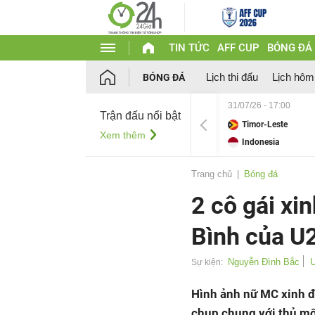
TIN TỨC
AFF CUP
BÓNG ĐÁ
Lịch thi đấu
Lịch hôm
BÓNG ĐÁ
31/07/26 - 17:00
Trận đấu nổi bật
Timor-Leste
Xem thêm
Indonesia
Trang chủ
Bóng đá
2 cô gái xi
Bình của U
Nguyễn Đình Bắc
U
Sự kiện:
Hình ảnh nữ MC xinh đẹ
chụp chung với thủ m