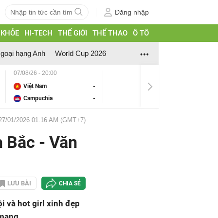
Đăng nhập
 KHỎE
HI-TECH
THẾ GIỚI
THỂ THAO
Ô TÔ
goại hạng Anh
World Cup 2026
07/08/26 - 20:00
Việt Nam
-
Campuchia
-
27/01/2026 01:16 AM (GMT+7)
h Bắc - Văn
LƯU BÀI
CHIA SẺ
 và hot girl xinh đẹp
 mạng.