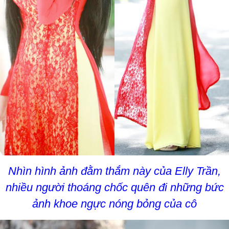
Nhìn hình ảnh đằm thắm này của Elly Trần,
nhiều người thoáng chốc quên đi những bức
ảnh khoe ngực nóng bỏng của cô