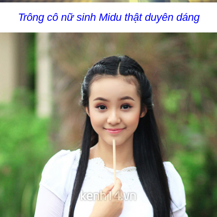
Trông cô nữ sinh Midu thật duyên dáng