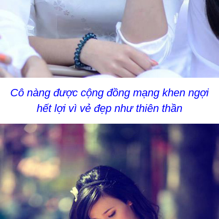
Cô nàng được cộng đồng mạng khen ngợi
hết lợi vì vẻ đẹp như thiên thần