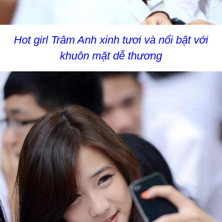
Hot girl Trâm Anh xinh tươi và nổi bật với
khuôn mặt dễ thương