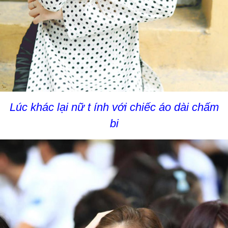
Lúc khác lại nữ t ính với chiếc áo dài chấm
bi