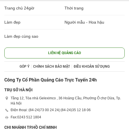
Trang chủ 24giờ
Thời trang
Làm đẹp
Người mẫu - Hoa hậu
Làm đẹp cùng sao
LIÊN HỆ QUẢNG CÁO
GÓP Ý
CHÍNH SÁCH BẢO MẬT
ĐIỀU KHOẢN SỬ DỤNG
Công Ty Cổ Phần Quảng Cáo Trực Tuyến 24h
TRỤ SỞ HÀ NỘI
Tầng 12, Tòa nhà Geleximco , 36 Hoàng Cầu, Phường Ô chợ Dừa, Tp.
Hà Nội
Điện thoại: (84-24)
73 00 24 24
| (84-24)
35 12 18 06
Fax:
0243 512 1804
CHI NHÁNH TP.HỒ CHÍ MINH