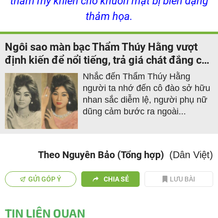
thẩm mỹ khiến cho khuôn mặt bị biến dạng
thảm họa.
Ngôi sao màn bạc Thẩm Thúy Hằng vượt
định kiến để nổi tiếng, trả giá chát đắng cho
hậu vận
Nhắc đến Thẩm Thúy Hằng
người ta nhớ đến cô đào sở hữu
nhan sắc diễm lệ, người phụ nữ
dũng cảm bước ra ngoài...
Theo Nguyên Bảo (Tổng hợp)
(Dân Việt)
GỬI GÓP Ý
CHIA SẺ
LƯU BÀI
TIN LIÊN QUAN