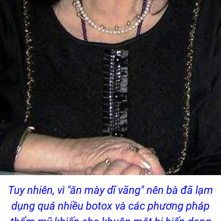
Tuy nhiên, vì "ăn mày dĩ vãng" nên bà đã lạm
dụng quá nhiều botox và các phương pháp