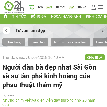
 vàng
Giá xăng
Lịch
Tin mới
Giá vàng
Giá xăng
TIN TỨC
BÓNG ĐÁ
NGOẠI HẠNG ANH
KINH DOAN
Tư vấn làm đẹp
Thời trang
Làm đẹp
Người mẫu - hoa hậu
Làm đẹ
Thứ Bảy, ngày 08/09/2018 16:40 PM
CHIA SẺ
Người đàn bà đẹp nhất Sài Gòn
và sự tàn phá kinh hoàng của
phẫu thuật thẩm mỹ
Sự kiện:
Những phim Việt và diễn viên gây thương nhớ 20 năm
qua