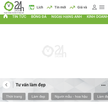
 vàng
Giá xăng
Lịch
Tin mới
Giá vàng
Giá xăng
TIN TỨC
BÓNG ĐÁ
NGOẠI HẠNG ANH
KINH DOAN
Tư vấn làm đẹp
Thời trang
Làm đẹp
Người mẫu - hoa hậu
Làm đẹ