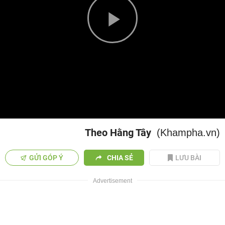
Play
Video
Theo Hằng Tây
(Khampha.vn)
GỬI GÓP Ý
CHIA SẺ
LƯU BÀI