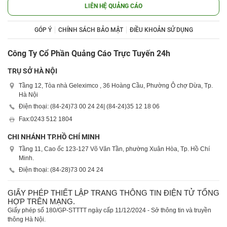
LIÊN HỆ QUẢNG CÁO
GÓP Ý
CHÍNH SÁCH BẢO MẬT
ĐIỀU KHOẢN SỬ DỤNG
Công Ty Cổ Phần Quảng Cáo Trực Tuyến 24h
TRỤ SỞ HÀ NỘI
Tầng 12, Tòa nhà Geleximco , 36 Hoàng Cầu, Phường Ô chợ Dừa, Tp.
Hà Nội
Điện thoại: (84-24)
73 00 24 24
| (84-24)
35 12 18 06
Fax:
0243 512 1804
CHI NHÁNH TP.HỒ CHÍ MINH
Tầng 11, Cao ốc 123-127 Võ Văn Tần, phường Xuân Hòa, Tp. Hồ Chí
Minh.
Điện thoại: (84-28)
73 00 24 24
GIẤY PHÉP THIẾT LẬP TRANG THÔNG TIN ĐIỆN TỬ TỔNG
HỢP TRÊN MẠNG.
Giấy phép số 180/GP-STTTT ngày cấp 11/12/2024 - Sở thông tin và truyền
thông Hà Nội.