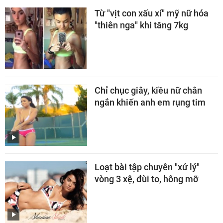
Từ "vịt con xấu xí" mỹ nữ hóa
"thiên nga" khi tăng 7kg
Chỉ chục giây, kiều nữ chân
ngắn khiến anh em rụng tim
Loạt bài tập chuyên "xử lý"
vòng 3 xệ, đùi to, hông mỡ