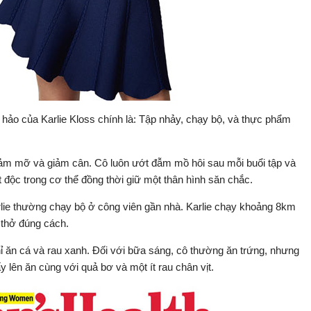
hảo của Karlie Kloss chính là: Tập nhảy, chạy bộ, và thực phẩm
giảm mỡ và giảm cân. Cô luôn ướt đẫm mồ hôi sau mỗi buổi tập và
ất độc trong cơ thể đồng thời giữ một thân hình săn chắc.
lie thường chạy bộ ở công viên gần nhà. Karlie chạy khoảng 8km
 thở đúng cách.
 ăn cá và rau xanh. Đối với bữa sáng, cô thường ăn trứng, nhưng
y lên ăn cùng với quả bơ và một ít rau chân vịt.