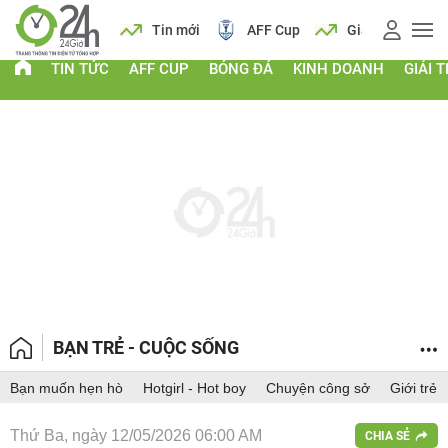
 vàng
Lịch
Tin mới
AFF Cup
Giá vàng
TIN TỨC
AFF CUP
BÓNG ĐÁ
KINH DOANH
GIẢI T
BẠN TRẺ - CUỘC SỐNG
Bạn muốn hẹn hò
Hotgirl - Hot boy
Chuyện công sở
Giới trẻ
Thứ Ba, ngày 12/05/2026 06:00 AM
CHIA SẺ