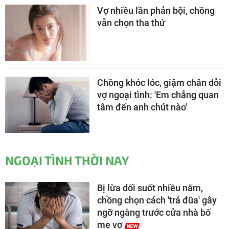
Vợ nhiều lần phản bội, chồng
vẫn chọn tha thứ
Chồng khóc lóc, giậm chân dỗi
vợ ngoại tình: 'Em chẳng quan
tâm đến anh chút nào'
NGOẠI TÌNH THỜI NAY
Bị lừa dối suốt nhiều năm,
chồng chọn cách 'trả đũa' gây
ngỡ ngàng trước cửa nhà bố
mẹ vợ