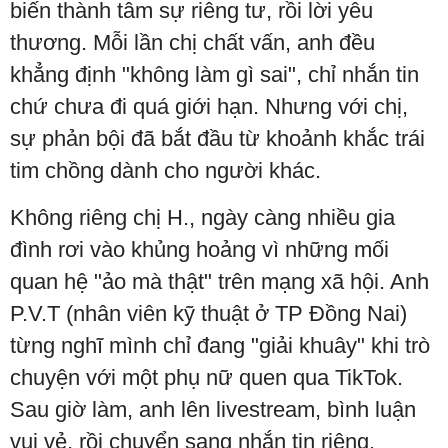
biến thành tâm sự riêng tư, rồi lời yêu
thương. Mỗi lần chị chất vấn, anh đều
khẳng định "không làm gì sai", chỉ nhắn tin
chứ chưa đi quá giới hạn. Nhưng với chị,
sự phản bội đã bắt đầu từ khoảnh khắc trái
tim chồng dành cho người khác.
Không riêng chị H., ngày càng nhiều gia
đình rơi vào khủng hoảng vì những mối
quan hệ "ảo mà thật" trên mạng xã hội. Anh
P.V.T (nhân viên kỹ thuật ở TP Đồng Nai)
từng nghĩ mình chỉ đang "giải khuây" khi trò
chuyện với một phụ nữ quen qua TikTok.
Sau giờ làm, anh lên livestream, bình luận
vui vẻ, rồi chuyển sang nhắn tin riêng.