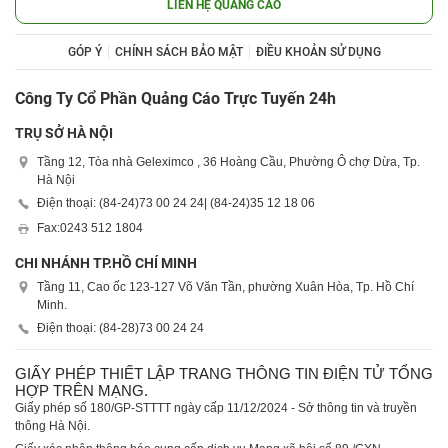
LIÊN HỆ QUẢNG CÁO
GÓP Ý
CHÍNH SÁCH BẢO MẬT
ĐIỀU KHOẢN SỬ DỤNG
Công Ty Cổ Phần Quảng Cáo Trực Tuyến 24h
TRỤ SỞ HÀ NỘI
Tầng 12, Tòa nhà Geleximco , 36 Hoàng Cầu, Phường Ô chợ Dừa, Tp.
Hà Nội
Điện thoại: (84-24)
73 00 24 24
| (84-24)
35 12 18 06
Fax:
0243 512 1804
CHI NHÁNH TP.HỒ CHÍ MINH
Tầng 11, Cao ốc 123-127 Võ Văn Tần, phường Xuân Hòa, Tp. Hồ Chí
Minh.
Điện thoại: (84-28)
73 00 24 24
GIẤY PHÉP THIẾT LẬP TRANG THÔNG TIN ĐIỆN TỬ TỔNG
HỢP TRÊN MẠNG.
Giấy phép số 180/GP-STTTT ngày cấp 11/12/2024 - Sở thông tin và truyền
thông Hà Nội.