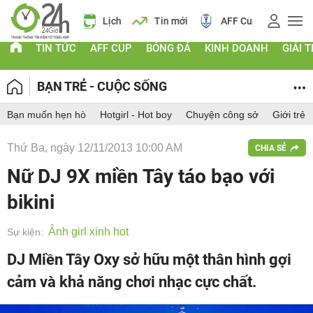
 vàng
Lịch
Tin mới
AFF Cup
Giá vàng
TIN TỨC
AFF CUP
BÓNG ĐÁ
KINH DOANH
GIẢI T
BẠN TRẺ - CUỘC SỐNG
Bạn muốn hẹn hò
Hotgirl - Hot boy
Chuyện công sở
Giới trẻ
Thứ Ba, ngày 12/11/2013 10:00 AM
CHIA SẺ
Nữ DJ 9X miền Tây táo bạo với
bikini
Ảnh girl xinh hot
Sự kiện:
DJ Miền Tây Oxy sở hữu một thân hình gợi
cảm và khả năng chơi nhạc cực chất.