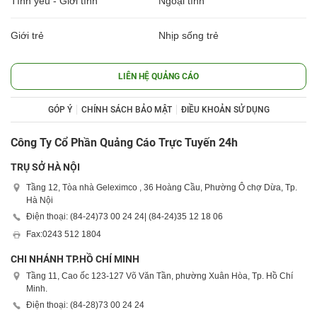
Tình yêu - Giới tính
Ngoại tình
Giới trẻ
Nhịp sống trẻ
LIÊN HỆ QUẢNG CÁO
GÓP Ý
CHÍNH SÁCH BẢO MẬT
ĐIỀU KHOẢN SỬ DỤNG
Công Ty Cổ Phần Quảng Cáo Trực Tuyến 24h
TRỤ SỞ HÀ NỘI
Tầng 12, Tòa nhà Geleximco , 36 Hoàng Cầu, Phường Ô chợ Dừa, Tp.
Hà Nội
Điện thoại: (84-24)
73 00 24 24
| (84-24)
35 12 18 06
Fax:
0243 512 1804
CHI NHÁNH TP.HỒ CHÍ MINH
Tầng 11, Cao ốc 123-127 Võ Văn Tần, phường Xuân Hòa, Tp. Hồ Chí
Minh.
Điện thoại: (84-28)
73 00 24 24