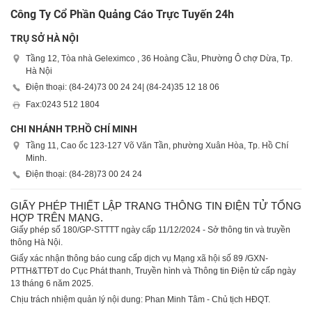
Công Ty Cổ Phần Quảng Cáo Trực Tuyến 24h
TRỤ SỞ HÀ NỘI
Tầng 12, Tòa nhà Geleximco , 36 Hoàng Cầu, Phường Ô chợ Dừa, Tp.
Hà Nội
Điện thoại: (84-24)
73 00 24 24
| (84-24)
35 12 18 06
Fax:
0243 512 1804
CHI NHÁNH TP.HỒ CHÍ MINH
Tầng 11, Cao ốc 123-127 Võ Văn Tần, phường Xuân Hòa, Tp. Hồ Chí
Minh.
Điện thoại: (84-28)
73 00 24 24
GIẤY PHÉP THIẾT LẬP TRANG THÔNG TIN ĐIỆN TỬ TỔNG
HỢP TRÊN MẠNG.
Giấy phép số 180/GP-STTTT ngày cấp 11/12/2024 - Sở thông tin và truyền
thông Hà Nội.
Giấy xác nhận thông báo cung cấp dịch vụ Mạng xã hội số 89 /GXN-
PTTH&TTĐT do Cục Phát thanh, Truyền hình và Thông tin Điện tử cấp ngày
13 tháng 6 năm 2025.
Chịu trách nhiệm quản lý nội dung: Phan Minh Tâm - Chủ tịch HĐQT.