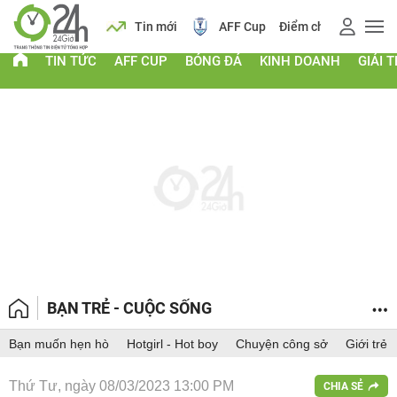
 vàng
Lịch
Tin mới
AFF Cup
Điểm chuẩn 2026
TIN TỨC
AFF CUP
BÓNG ĐÁ
KINH DOANH
GIẢI T
BẠN TRẺ - CUỘC SỐNG
Bạn muốn hẹn hò
Hotgirl - Hot boy
Chuyện công sở
Giới trẻ
Thứ Tư, ngày 08/03/2023 13:00 PM
CHIA SẺ