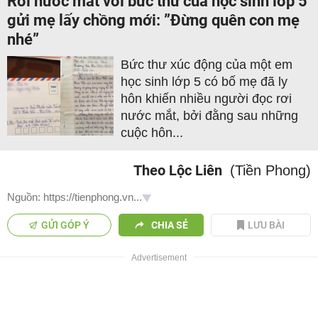
Rơi nước mắt với bức thư của học sinh lớp 5
gửi mẹ lấy chồng mới: ”Đừng quên con mẹ
nhé”
Bức thư xúc động của một em
học sinh lớp 5 có bố mẹ đã ly
hôn khiến nhiều người đọc rơi
nước mắt, bởi đằng sau những
cuộc hôn...
Theo Lộc Liên
(Tiền Phong)
Nguồn: https://tienphong.vn...
GỬI GÓP Ý
CHIA SẺ
LƯU BÀI