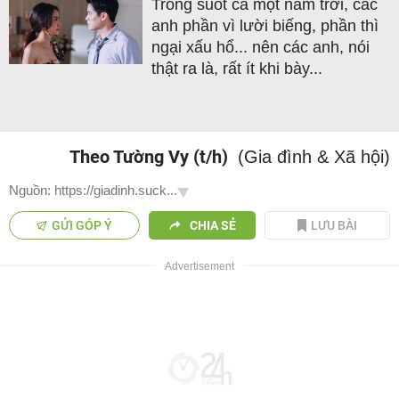
Trong suốt cả một năm trời, các
anh phần vì lười biếng, phần thì
ngại xấu hổ... nên các anh, nói
thật ra là, rất ít khi bày...
Theo Tường Vy (t/h)
(Gia đình & Xã hội)
Nguồn: https://giadinh.suck...
GỬI GÓP Ý
CHIA SẺ
LƯU BÀI