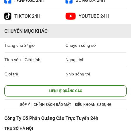
FANPAGE 24H
BÓNG ĐÁ 24H
TIKTOK 24H
YOUTUBE 24H
CHUYÊN MỤC KHÁC
Trang chủ 24giờ
Chuyện công sở
Tình yêu - Giới tính
Ngoại tình
Giới trẻ
Nhịp sống trẻ
LIÊN HỆ QUẢNG CÁO
GÓP Ý
CHÍNH SÁCH BẢO MẬT
ĐIỀU KHOẢN SỬ DỤNG
Công Ty Cổ Phần Quảng Cáo Trực Tuyến 24h
TRỤ SỞ HÀ NỘI