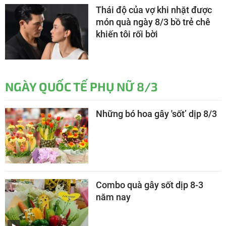
Thái độ của vợ khi nhặt được
món quà ngày 8/3 bồ trẻ chê
khiến tôi rối bời
NGÀY QUỐC TẾ PHỤ NỮ 8/3
Những bó hoa gây 'sốt’ dịp 8/3
Combo quà gây sốt dịp 8-3
năm nay