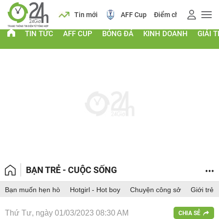
 vàng
Lịch
Tin mới
AFF Cup
Điểm chuẩn 2026
TIN TỨC
AFF CUP
BÓNG ĐÁ
KINH DOANH
GIẢI T
BẠN TRẺ - CUỘC SỐNG
Bạn muốn hẹn hò
Hotgirl - Hot boy
Chuyện công sở
Giới trẻ
Thứ Tư, ngày 01/03/2023 08:30 AM
CHIA SẺ