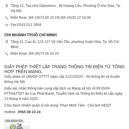
Tầng 12, Tòa nhà Geleximco , 36 Hoàng Cầu, Phường Ô chợ Dừa, Tp.
Hà Nội
Điện thoại: (84-24)
73 00 24 24
| (84-24)
35 12 18 06
Fax:
0243 512 1804
CHI NHÁNH TP.HỒ CHÍ MINH
Tầng 11, Cao ốc 123-127 Võ Văn Tần, phường Xuân Hòa, Tp. Hồ Chí
Minh.
Điện thoại: (84-28)
73 00 24 24
GIẤY PHÉP THIẾT LẬP TRANG THÔNG TIN ĐIỆN TỬ TỔNG
HỢP TRÊN MẠNG.
Giấy phép số 180/GP-STTTT ngày cấp 11/12/2024 - Sở thông tin và truyền
thông Hà Nội.
Giấy xác nhận thông báo cung cấp dịch vụ Mạng xã hội số 89 /GXN-
PTTH&TTĐT do Cục Phát thanh, Truyền hình và Thông tin Điện tử cấp ngày
13 tháng 6 năm 2025.
Chịu trách nhiệm quản lý nội dung: Phan Minh Tâm - Chủ tịch HĐQT.
Hotline:
0965 08 24 24