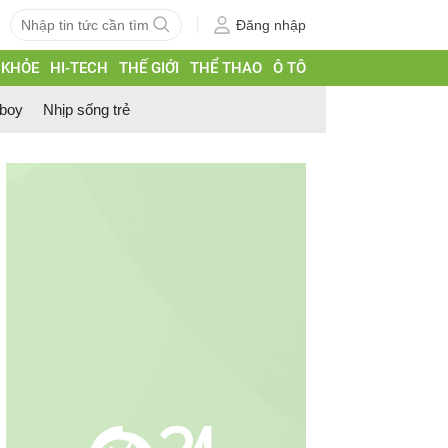
Đăng nhập
 KHỎE
HI-TECH
THẾ GIỚI
THỂ THAO
Ô TÔ
 boy
Nhịp sống trẻ