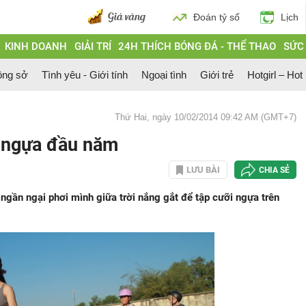
Đoán tỷ số
Lịch
KINH DOANH
GIẢI TRÍ
24H THÍCH BÓNG ĐÁ - THỂ THAO
SỨC
ông sở
Tình yêu - Giới tính
Ngoại tình
Giới trẻ
Hotgirl – Hot
Thứ Hai, ngày 10/02/2014 09:42 AM (GMT+7)
i ngựa đầu năm
LƯU BÀI
CHIA SẺ
 ngần ngại phơi mình giữa trời nắng gắt để tập cưỡi ngựa trên