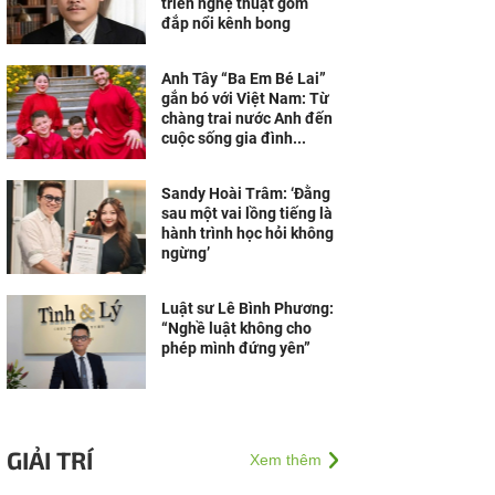
triển nghệ thuật gốm
đắp nổi kênh bong
Anh Tây “Ba Em Bé Lai”
gắn bó với Việt Nam: Từ
chàng trai nước Anh đến
cuộc sống gia đình...
Sandy Hoài Trâm: ‘Đằng
sau một vai lồng tiếng là
hành trình học hỏi không
ngừng’
Luật sư Lê Bình Phương:
“Nghề luật không cho
phép mình đứng yên”
GIẢI TRÍ
Xem thêm