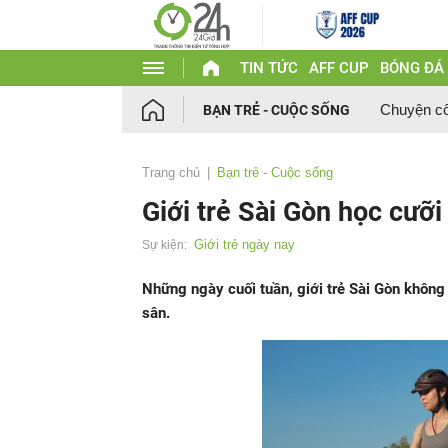
TIN TỨC
AFF CUP
BÓNG ĐÁ
Chuyện c
BẠN TRẺ - CUỘC SỐNG
Trang chủ
Bạn trẻ - Cuộc sống
Giới trẻ Sài Gòn học cưỡ
Giới trẻ ngày nay
Sự kiện:
Những ngày cuối tuần, giới trẻ Sài Gòn không
sân.