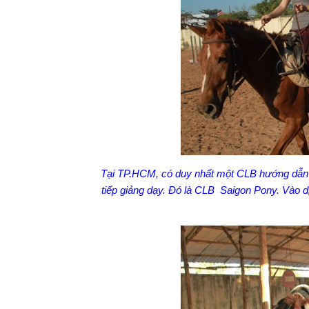
Tại TP.HCM, có duy nhất một CLB hướng dẫn k
tiếp giảng dạy. Đó là CLB Saigon Pony. Vào dị