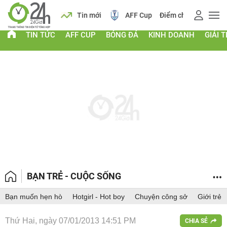
 vàng
Lịch
Tin mới
AFF Cup
Điểm chuẩn 2026
TIN TỨC
AFF CUP
BÓNG ĐÁ
KINH DOANH
GIẢI T
BẠN TRẺ - CUỘC SỐNG
Bạn muốn hẹn hò
Hotgirl - Hot boy
Chuyện công sở
Giới trẻ
Thứ Hai, ngày 07/01/2013 14:51 PM
CHIA SẺ