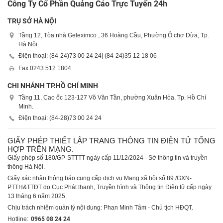
Công Ty Cổ Phần Quảng Cáo Trực Tuyến 24h
TRỤ SỞ HÀ NỘI
Tầng 12, Tòa nhà Geleximco , 36 Hoàng Cầu, Phường Ô chợ Dừa, Tp.
Hà Nội
Điện thoại: (84-24)
73 00 24 24
| (84-24)
35 12 18 06
Fax:
0243 512 1804
CHI NHÁNH TP.HỒ CHÍ MINH
Tầng 11, Cao ốc 123-127 Võ Văn Tần, phường Xuân Hòa, Tp. Hồ Chí
Minh.
Điện thoại: (84-28)
73 00 24 24
GIẤY PHÉP THIẾT LẬP TRANG THÔNG TIN ĐIỆN TỬ TỔNG
HỢP TRÊN MẠNG.
Giấy phép số 180/GP-STTTT ngày cấp 11/12/2024 - Sở thông tin và truyền
thông Hà Nội.
Giấy xác nhận thông báo cung cấp dịch vụ Mạng xã hội số 89 /GXN-
PTTH&TTĐT do Cục Phát thanh, Truyền hình và Thông tin Điện tử cấp ngày
13 tháng 6 năm 2025.
Chịu trách nhiệm quản lý nội dung: Phan Minh Tâm - Chủ tịch HĐQT.
Hotline:
0965 08 24 24