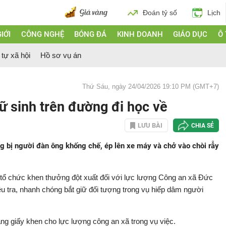
Đoán tỷ số
Lịch
IỚI
CÔNG NGHỆ
BÓNG ĐÁ
KINH DOANH
GIÁO DỤC
Ô
 tự xã hội
Hồ sơ vụ án
Thứ Sáu, ngày 24/04/2026 19:10 PM (GMT+7)
ữ sinh trên đường đi học về
LƯU BÀI
CHIA SẺ
g bị người đàn ông khống chế, ép lên xe máy và chở vào chòi rẫy
ổ chức khen thưởng đột xuất đối với lực lượng Công an xã Đức
iều tra, nhanh chóng bắt giữ đối tượng trong vụ hiếp dâm người