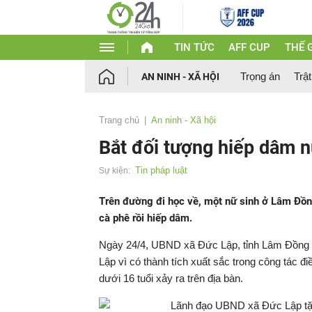
TIN TỨC
AFF CUP
THẾ G
Trọng án
Trật
AN NINH - XÃ HỘI
Trang chủ
An ninh - Xã hội
Bắt đối tượng hiếp dâm n
Tin pháp luật
Sự kiện:
Trên đường đi học về, một nữ sinh ở Lâm Đồn
cà phê rồi hiếp dâm.
Ngày 24/4, UBND xã Đức Lập, tỉnh Lâm Đồng t
Lập vì có thành tích xuất sắc trong công tác đ
dưới 16 tuổi xảy ra trên địa bàn.