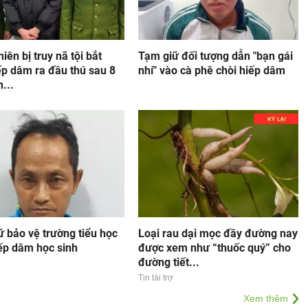
iên bị truy nã tội bắt
Tạm giữ đối tượng dẫn "bạn gái
ếp dâm ra đầu thú sau 8
nhí" vào cà phê chòi hiếp dâm
...
 bảo vệ trường tiểu học
Loại rau dại mọc đầy đường nay
iếp dâm học sinh
được xem như “thuốc quý” cho
đường tiết...
Tin tài trợ
Xem thêm