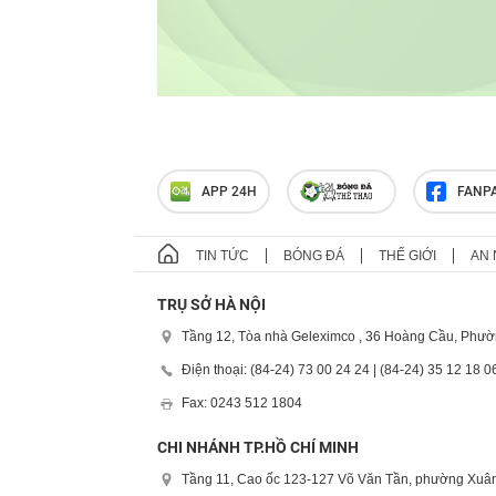
APP 24H
FANP
TIN TỨC
BÓNG ĐÁ
THẾ GIỚI
AN 
TRỤ SỞ HÀ NỘI
Tầng 12, Tòa nhà Geleximco , 36 Hoàng Cầu, Phườ
Điện thoại: (84-24) 73 00 24 24 | (84-24) 35 12 18 0
Fax: 0243 512 1804
CHI NHÁNH TP.HỒ CHÍ MINH
Tầng 11, Cao ốc 123-127 Võ Văn Tần, phường Xuân