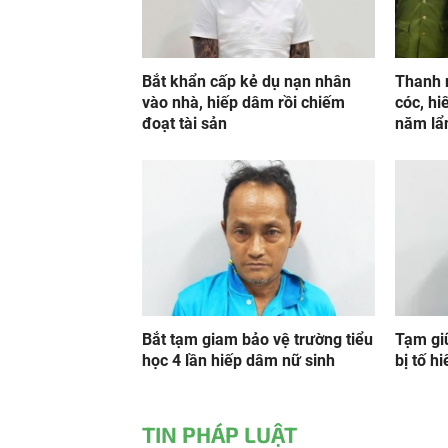
Bắt khẩn cấp kẻ dụ nạn nhân
Thanh n
vào nhà, hiếp dâm rồi chiếm
cóc, hi
đoạt tài sản
năm lẩn
Bắt tạm giam bảo vệ trường tiểu
Tạm giữ
học 4 lần hiếp dâm nữ sinh
bị tố h
TIN PHÁP LUẬT