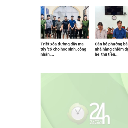
Triệt xóa đường dây ma
Cán bộ phường bả
túy 'cỏ' cho học sinh, công
nhà hàng chiếm d
nhân,...
hè, thu tiền...