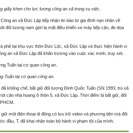
giấy khen cho lực lượng công an xã trong vụ việc.
 Công an xã Đức Lập tiếp nhận tin báo từ gia đình nạn nhân về
ột đối tượng nam giới lạ mặt điều khiển xe máy tiếp cận, đe dọa
à phê tại khu vực thôn Đức Lộc, xã Đức Lập và thực hiện hành vi
 Công an xã Đức Lập đã khẩn trương vào cuộc xác minh, truy xét.
g Tuấn tại cơ quan công an.
đã khống chế, bắt giữ đối tượng Đinh Quốc Tuấn (SN 1993, trú xã
một căn nhà hoang ở thôn 5, xã Đức Lập. Thời điểm bị bắt giữ, đối
 TPHCM.
giữ một điện thoại di động có lưu trữ video và phương tiện mà đối
ớc đầu, T. đã khai nhận toàn bộ hành vi phạm tội của mình.