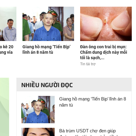
o kê 20
Giang hồ mạng ‘Tiến Bịp’
Đàn ông con trai bị mụn:
ụng vỉa
lĩnh án 8 năm tù
Chấm dung dịch này mỗi
tối là sạch,...
Tin tài trợ
NHIỀU NGƯỜI ĐỌC
Giang hồ mạng ‘Tiến Bịp’ lĩnh án 8
năm tù
Bà trùm USDT chợ đen giúp