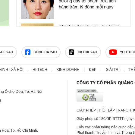
đường dây tội phạm ‘rửa tiền’
hàng trăm tỷ đồng mỗi ngày
TikToker Khánh Sky, Vua Quạt,
Hồ Văn Khoa bị khởi tố
AGE 24H
BÓNG ĐÁ 24H
TIKTOK 24H
YOUTUB
Bắt giữ đối tượng bạo hành dã
man con riêng của nhân tình
NINH - XÃ HỘI
HI-TECH
KINH DOANH
ĐẸP
GIẢI TRÍ
TH
CÔNG TY CỔ PHẦN QUẢNG 
ng Ô chợ Dừa, Tp. Hà Nội
6
GIẤY PHÉP THIẾT LẬP TRANG T
Giấy phép số 180/GP-STTTT ngày cấ
Giấy xác nhận thông báo cung cấp
 Hòa, Tp. Hồ Chí Minh.
Phát thanh, Truyền hình và Thông t