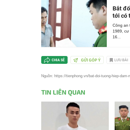
Bắt đố
tới có 
Công an 
1989, cư 
16...
GỬI GÓP Ý
LƯU BÀI
CHIA SẺ
Nguồn: https://tienphong.vn/bat-doi-tuong-hiep-dam-n
TIN LIÊN QUAN