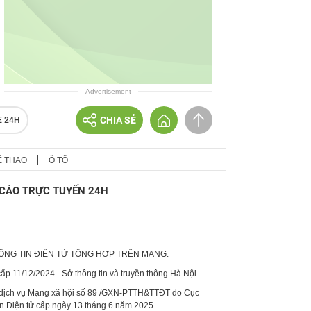
Advertisement
CHIA SẺ
E 24H
Ể THAO
Ô TÔ
CÁO TRỰC TUYẾN 24H
HÔNG TIN ĐIỆN TỬ TỔNG HỢP TRÊN MẠNG.
p 11/12/2024 - Sở thông tin và truyền thông Hà Nội.
 dịch vụ Mạng xã hội số 89 /GXN-PTTH&TTĐT do Cục
in Điện tử cấp ngày 13 tháng 6 năm 2025.