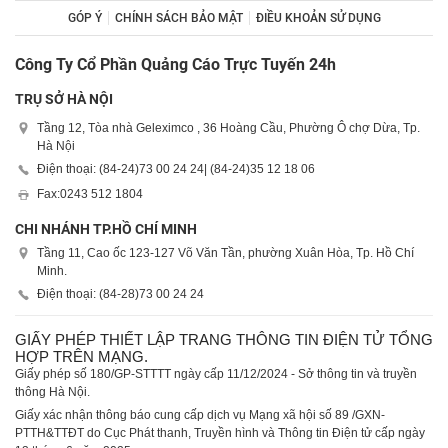
GÓP Ý
CHÍNH SÁCH BẢO MẬT
ĐIỀU KHOẢN SỬ DỤNG
Công Ty Cổ Phần Quảng Cáo Trực Tuyến 24h
TRỤ SỞ HÀ NỘI
Tầng 12, Tòa nhà Geleximco , 36 Hoàng Cầu, Phường Ô chợ Dừa, Tp.
Hà Nội
Điện thoại: (84-24)
73 00 24 24
| (84-24)
35 12 18 06
Fax:
0243 512 1804
CHI NHÁNH TP.HỒ CHÍ MINH
Tầng 11, Cao ốc 123-127 Võ Văn Tần, phường Xuân Hòa, Tp. Hồ Chí
Minh.
Điện thoại: (84-28)
73 00 24 24
GIẤY PHÉP THIẾT LẬP TRANG THÔNG TIN ĐIỆN TỬ TỔNG
HỢP TRÊN MẠNG.
Giấy phép số 180/GP-STTTT ngày cấp 11/12/2024 - Sở thông tin và truyền
thông Hà Nội.
Giấy xác nhận thông báo cung cấp dịch vụ Mạng xã hội số 89 /GXN-
PTTH&TTĐT do Cục Phát thanh, Truyền hình và Thông tin Điện tử cấp ngày