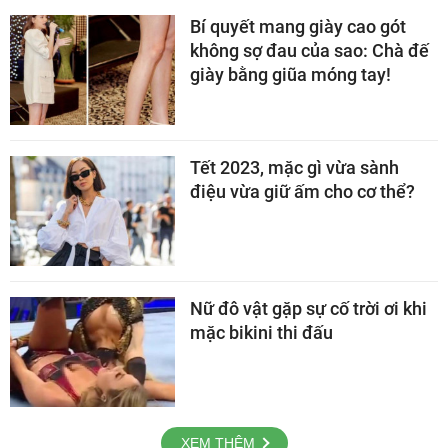
Bí quyết mang giày cao gót
không sợ đau của sao: Chà đế
giày bằng giũa móng tay!
Tết 2023, mặc gì vừa sành
điệu vừa giữ ấm cho cơ thể?
Nữ đô vật gặp sự cố trời ơi khi
mặc bikini thi đấu
XEM THÊM