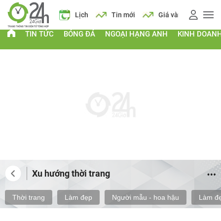
 vàng
Giá xăng
Lịch
Tin mới
Giá vàng
Giá xăng
TIN TỨC
BÓNG ĐÁ
NGOẠI HẠNG ANH
KINH DOAN
Xu hướng thời trang
Thời trang
Làm đẹp
Người mẫu - hoa hậu
Làm đẹ