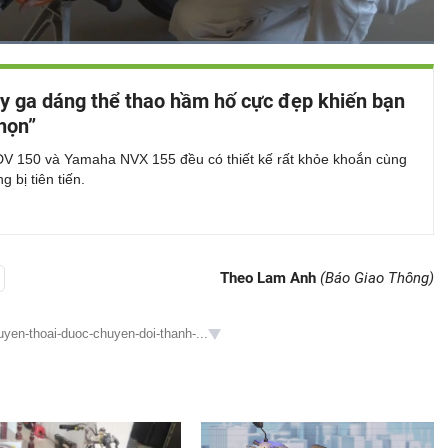
Đã
tải
:
Bật
Toàn
88.56%
Backward
âm
màn
ay ga dáng thể thao hầm hố cực đẹp khiến bạn
thanh
hình
họn”
V 150 và Yamaha NVX 155 đều có thiết kế rất khỏe khoắn cùng
g bị tiên tiến.
Theo Lam Anh
(Báo Giao Thông)
yen-thoai-duoc-chuyen-doi-thanh-...