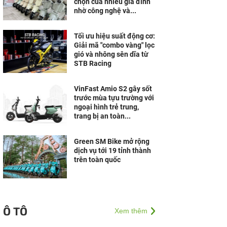
chọn của nhiều gia đình
nhờ công nghệ và...
Tối ưu hiệu suất động cơ:
Giải mã "combo vàng" lọc
gió và nhông sên dĩa từ
STB Racing
VinFast Amio S2 gây sốt
trước mùa tựu trường với
ngoại hình trẻ trung,
trang bị an toàn...
Green SM Bike mở rộng
dịch vụ tới 19 tỉnh thành
trên toàn quốc
Ô TÔ
Xem thêm