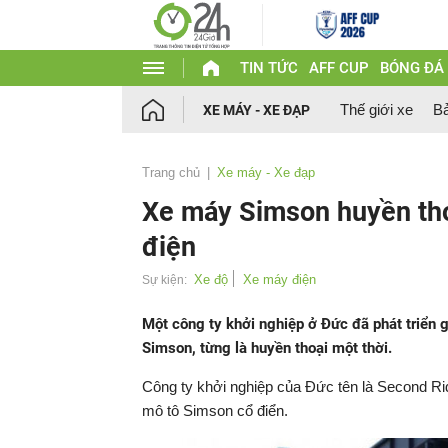
TIN TỨC
AFF CUP
BÓNG ĐÁ
Thế giới xe
Bả
XE MÁY - XE ĐẠP
Trang chủ
Xe máy - Xe đạp
Xe máy Simson huyền tho
điện
Xe độ
Xe máy điện
Sự kiện:
Một công ty khởi nghiệp ở Đức đã phát triển g
Simson, từng là huyền thoại một thời.
Công ty khởi nghiệp của Đức tên là Second Ri
mô tô Simson cổ điển.