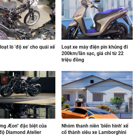
loạt lò 'độ xe' cho quái xế
Loạt xe máy điện pin khủng đi
200km/lần sạc, giá chỉ từ 22
triệu đồng
ơng Æon" đặc biệt của
Nhóm thanh niên 'biến hình' xế
độ Diamond Atelier
cổ thành siêu xe Lamborghini