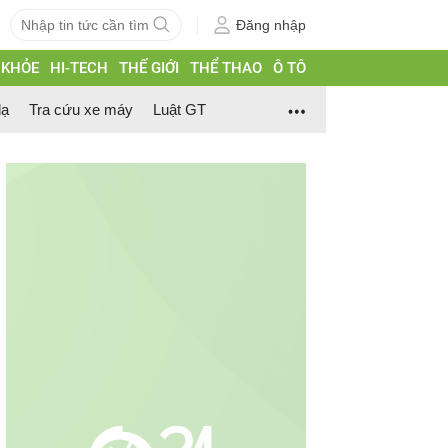
Đăng nhập
 KHỎE
HI-TECH
THẾ GIỚI
THỂ THAO
Ô TÔ
lạ
Tra cứu xe máy
Luật GT