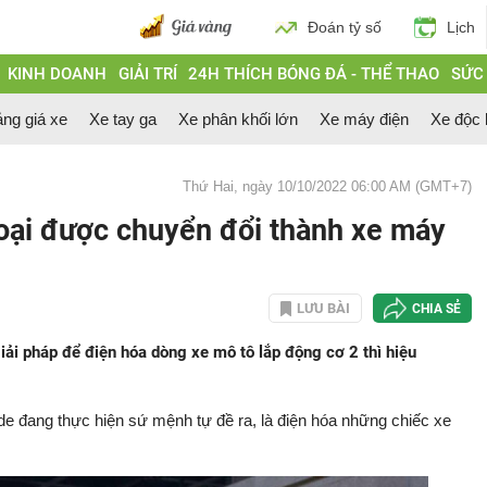
Đoán tỷ số
Lịch
KINH DOANH
GIẢI TRÍ
24H THÍCH BÓNG ĐÁ - THỂ THAO
SỨC
ng giá xe
Xe tay ga
Xe phân khối lớn
Xe máy điện
Xe độc 
Thứ Hai, ngày 10/10/2022 06:00 AM (GMT+7)
ại được chuyển đổi thành xe máy
LƯU BÀI
CHIA SẺ
iải pháp để điện hóa dòng xe mô tô lắp động cơ 2 thì hiệu
de đang thực hiện sứ mệnh tự đề ra, là điện hóa những chiếc xe