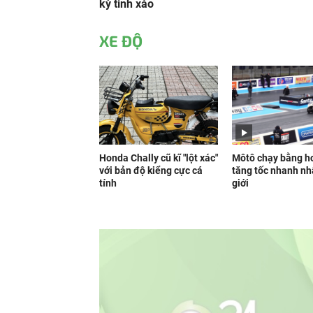
kỳ tinh xảo
XE ĐỘ
Honda Chally cũ kĩ "lột xác"
Môtô chạy bằng h
với bản độ kiểng cực cá
tăng tốc nhanh nh
tính
giới