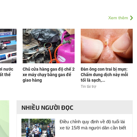
Xem thêm
ơi nước
Chủ cửa hàng gas độ chế 2
Đàn ông con trai bị mụn:
ất thế
xe máy chạy bằng gas để
Chấm dung dịch này mỗi
giao hàng
tối là sạch,...
Tin tài trợ
NHIỀU NGƯỜI ĐỌC
Điều chỉnh quy định về độ tuổi lái
xe từ 15/8 mà người dân cần biết