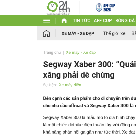
TIN TỨC
AFF CUP
BÓNG ĐÁ
Thế giới xe
Bả
XE MÁY - XE ĐẠP
Trang chủ
Xe máy - Xe đạp
Segway Xaber 300: “Quái
xăng phải dè chừng
Xe máy điện
Sự kiện:
Bên cạnh các sản phẩm cho di chuyển trên đư
cho nhu cầu offroad và Segway Xaber 300 là 
Segway Xaber 300 là mẫu mô tô địa hình chạy
là một chiếc dirtbike điện thuần túy với động c
khả năng phản hồi ga gần như tức thời. Xe đạ