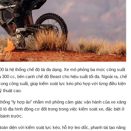
0 là hệ thống chế độ lái đa dạng. Xe mô phỏng ba mức công suất
300 cc, bên cạnh chế độ Beast cho hiệu suất tối đa. Ngoài ra, chế
ong công suất, giúp kiểm soát lực kéo phù hợp với từng điều kiện
ỹ thuật cao.
ệ thống “ly hợp ảo” nhằm mô phỏng cảm giác vận hành của xe xăng
 tô địa hình động cơ đốt trong trong việc kiểm soát xe, đặc biệt ở
 bánh trước.
oàn diện với kiểm soát lực kéo, hỗ trợ leo dốc, phanh tái tạo năng