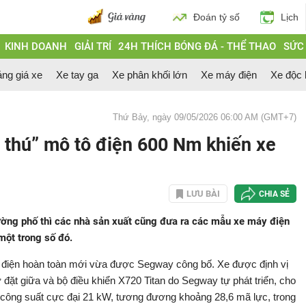
Đoán tỷ số
Lịch
KINH DOANH
GIẢI TRÍ
24H THÍCH BÓNG ĐÁ - THỂ THAO
SỨC
ng giá xe
Xe tay ga
Xe phân khối lớn
Xe máy điện
Xe độc 
Thứ Bảy, ngày 09/05/2026 06:00 AM (GMT+7)
 thú” mô tô điện 600 Nm khiến xe
LƯU BÀI
CHIA SẺ
ờng phố thì các nhà sản xuất cũng đưa ra các mẫu xe máy điện
một trong số đó.
 điện hoàn toàn mới vừa được Segway công bố. Xe được định vị
ơ đặt giữa và bộ điều khiển X720 Titan do Segway tự phát triển, cho
t công suất cực đại 21 kW, tương đương khoảng 28,6 mã lực, trong