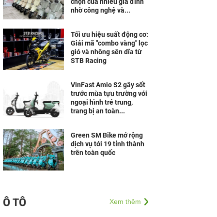
chọn của nhiều gia đình
nhờ công nghệ và...
Tối ưu hiệu suất động cơ:
Giải mã "combo vàng" lọc
gió và nhông sên dĩa từ
STB Racing
VinFast Amio S2 gây sốt
trước mùa tựu trường với
ngoại hình trẻ trung,
trang bị an toàn...
Green SM Bike mở rộng
dịch vụ tới 19 tỉnh thành
trên toàn quốc
Ô TÔ
Xem thêm