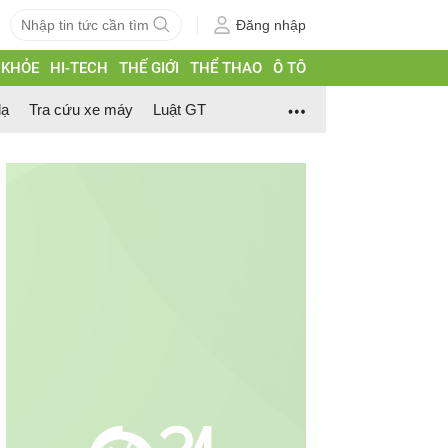
Đăng nhập
 KHỎE
HI-TECH
THẾ GIỚI
THỂ THAO
Ô TÔ
lạ
Tra cứu xe máy
Luật GT