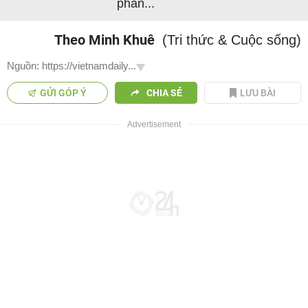
phân...
Theo Minh Khuê
(Tri thức & Cuộc sống)
Nguồn: https://vietnamdaily...
GỬI GÓP Ý
CHIA SẺ
LƯU BÀI