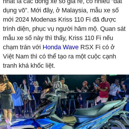
nhất là các dòng xe số giá rẻ, có nhiều “đất
dụng võ”. Mới đây, ở Malaysia, mẫu xe số
mới 2024 Modenas Kriss 110 Fi đã được
trình diện, phục vụ người hâm mộ. Quan sát
mẫu xe số này thì thấy, Kriss 110 Fi nếu
chạm trán với
Honda Wave
RSX Fi có ở
Việt Nam thì có thể tạo ra một cuộc cạnh
tranh khá khốc liệt.