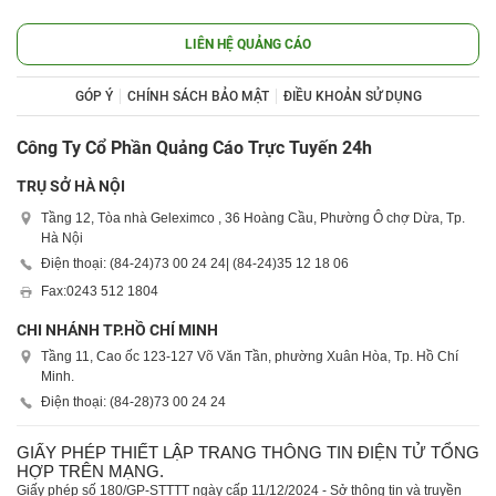
LIÊN HỆ QUẢNG CÁO
GÓP Ý
CHÍNH SÁCH BẢO MẬT
ĐIỀU KHOẢN SỬ DỤNG
Công Ty Cổ Phần Quảng Cáo Trực Tuyến 24h
TRỤ SỞ HÀ NỘI
Tầng 12, Tòa nhà Geleximco , 36 Hoàng Cầu, Phường Ô chợ Dừa, Tp.
Hà Nội
Điện thoại: (84-24)
73 00 24 24
| (84-24)
35 12 18 06
Fax:
0243 512 1804
CHI NHÁNH TP.HỒ CHÍ MINH
Tầng 11, Cao ốc 123-127 Võ Văn Tần, phường Xuân Hòa, Tp. Hồ Chí
Minh.
Điện thoại: (84-28)
73 00 24 24
GIẤY PHÉP THIẾT LẬP TRANG THÔNG TIN ĐIỆN TỬ TỔNG
HỢP TRÊN MẠNG.
Giấy phép số 180/GP-STTTT ngày cấp 11/12/2024 - Sở thông tin và truyền