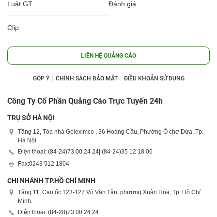
Luật GT
Đánh giá
Clip
LIÊN HỆ QUẢNG CÁO
GÓP Ý
CHÍNH SÁCH BẢO MẬT
ĐIỀU KHOẢN SỬ DỤNG
Công Ty Cổ Phần Quảng Cáo Trực Tuyến 24h
TRỤ SỞ HÀ NỘI
Tầng 12, Tòa nhà Geleximco , 36 Hoàng Cầu, Phường Ô chợ Dừa, Tp.
Hà Nội
Điện thoại: (84-24)
73 00 24 24
| (84-24)
35 12 18 06
Fax:
0243 512 1804
CHI NHÁNH TP.HỒ CHÍ MINH
Tầng 11, Cao ốc 123-127 Võ Văn Tần, phường Xuân Hòa, Tp. Hồ Chí
Minh.
Điện thoại: (84-28)
73 00 24 24