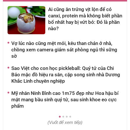
Ai cũng ăn trứng vịt lộn để có
canxi, protein mà không biết phần
bổ nhất hay bị vứt bỏ: Đó là phần
nào?
Vợ lúc nào cũng mệt mỏi, kêu than chán ở nhà,
A
chồng xem camera giám sát phòng ngủ thì sững
t
sờ
t
Sao Việt cho con học pickleball: Quý tử của Chi
K
Bảo mặc đồ hiệu ra sân, cặp song sinh nhà Dương
P
Khắc Linh chuyên nghiệp
M
Mỹ nhân Ninh Bình cao 1m75 đẹp như Hoa hậu bí
mật mang bầu sinh quý tử, sau sinh khoe eo cực
phẩm
(Vuốt để xem tiếp)