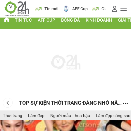
 vàng
Lịch
Tin mới
AFF Cup
Giá vàng
TIN TỨC
AFF CUP
BÓNG ĐÁ
KINH DOANH
GIẢI T
TOP SỰ KIỆN THỜI TRANG ĐÁNG NHỚ NĂM
2013
Thời trang
Làm đẹp
Người mẫu - hoa hậu
Làm đẹp cùng sao