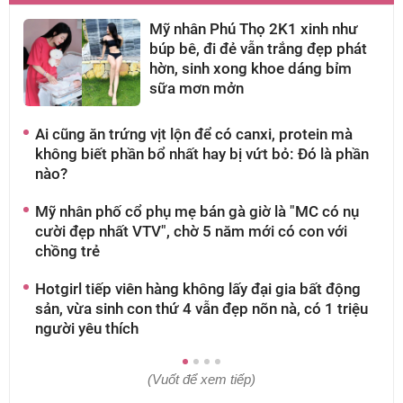
Mỹ nhân Phú Thọ 2K1 xinh như
búp bê, đi đẻ vẫn trắng đẹp phát
hờn, sinh xong khoe dáng bỉm
sữa mơn mởn
Ai cũng ăn trứng vịt lộn để có canxi, protein mà
A
không biết phần bổ nhất hay bị vứt bỏ: Đó là phần
g
nào?
t
Mỹ nhân phố cổ phụ mẹ bán gà giờ là "MC có nụ
S
cười đẹp nhất VTV", chờ 5 năm mới có con với
2
chồng trẻ
c
Hotgirl tiếp viên hàng không lấy đại gia bất động
M
sản, vừa sinh con thứ 4 vẫn đẹp nõn nà, có 1 triệu
g
người yêu thích
g
(Vuốt để xem tiếp)