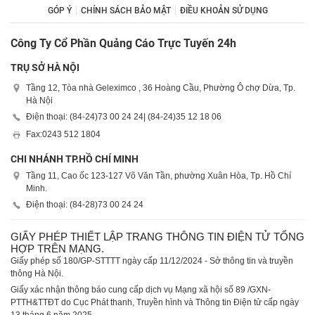
GÓP Ý
CHÍNH SÁCH BẢO MẬT
ĐIỀU KHOẢN SỬ DỤNG
Công Ty Cổ Phần Quảng Cáo Trực Tuyến 24h
TRỤ SỞ HÀ NỘI
Tầng 12, Tòa nhà Geleximco , 36 Hoàng Cầu, Phường Ô chợ Dừa, Tp.
Hà Nội
Điện thoại: (84-24)
73 00 24 24
| (84-24)
35 12 18 06
Fax:
0243 512 1804
CHI NHÁNH TP.HỒ CHÍ MINH
Tầng 11, Cao ốc 123-127 Võ Văn Tần, phường Xuân Hòa, Tp. Hồ Chí
Minh.
Điện thoại: (84-28)
73 00 24 24
GIẤY PHÉP THIẾT LẬP TRANG THÔNG TIN ĐIỆN TỬ TỔNG
HỢP TRÊN MẠNG.
Giấy phép số 180/GP-STTTT ngày cấp 11/12/2024 - Sở thông tin và truyền
thông Hà Nội.
Giấy xác nhận thông báo cung cấp dịch vụ Mạng xã hội số 89 /GXN-
PTTH&TTĐT do Cục Phát thanh, Truyền hình và Thông tin Điện tử cấp ngày