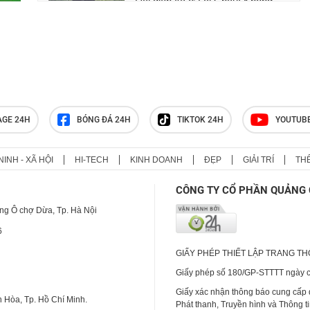
Đại diện xã ở Lai Châu: Không
tiếp nhận tiền từ thiện của Huấn
Hoa Hồng, chỉ có 24 bồn nước
TikToker Khánh Sky, Vua Quạt,
Hồ Văn Khoa bị khởi tố
AGE 24H
BÓNG ĐÁ 24H
TIKTOK 24H
YOUTUB
NINH - XÃ HỘI
HI-TECH
KINH DOANH
ĐẸP
GIẢI TRÍ
TH
CÔNG TY CỔ PHẦN QUẢNG 
ng Ô chợ Dừa, Tp. Hà Nội
6
GIẤY PHÉP THIẾT LẬP TRANG T
Giấy phép số 180/GP-STTTT ngày cấ
Giấy xác nhận thông báo cung cấp
 Hòa, Tp. Hồ Chí Minh.
Phát thanh, Truyền hình và Thông t