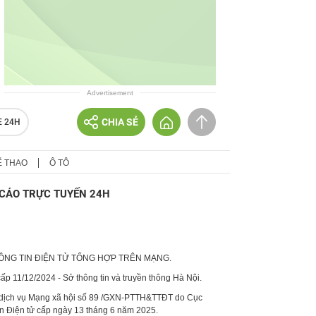
Advertisement
CHIA SẺ
E 24H
Ể THAO
Ô TÔ
CÁO TRỰC TUYẾN 24H
HÔNG TIN ĐIỆN TỬ TỔNG HỢP TRÊN MẠNG.
p 11/12/2024 - Sở thông tin và truyền thông Hà Nội.
 dịch vụ Mạng xã hội số 89 /GXN-PTTH&TTĐT do Cục
in Điện tử cấp ngày 13 tháng 6 năm 2025.