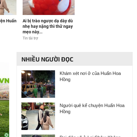
yện Huấn
Ai bị trào ngược dạ dày dù
nhẹ hay nặng thì thử ngay
mẹo này...
Tin tài trợ
NHIỀU NGƯỜI ĐỌC
Khám xét nơi ở của Huấn Hoa
Hồng
Người quê kể chuyện Huấn Hoa
Hồng