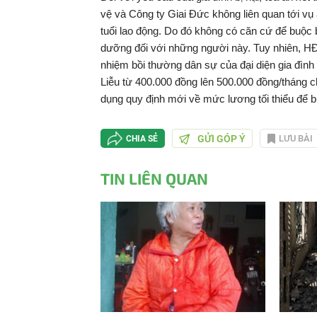
vệ và Công ty Giai Đức không liên quan tới vụ
tuổi lao động. Do đó không có căn cứ để buộc b
dưỡng đối với những người này. Tuy nhiên, H
nhiệm bồi thường dân sự của đại diện gia đình 
Liễu từ 400.000 đồng lên 500.000 đồng/tháng ch
dụng quy định mới về mức lương tối thiểu để b
GỬI GÓP Ý
LƯU BÀI
CHIA SẺ
TIN LIÊN QUAN