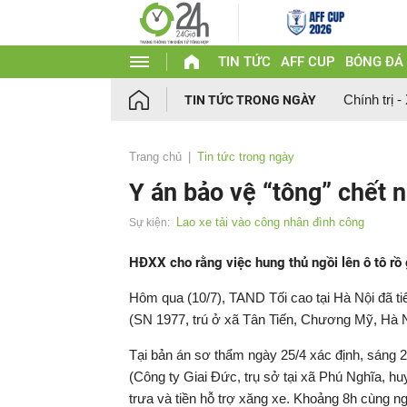
TIN TỨC
AFF CUP
BÓNG ĐÁ
Chính trị -
TIN TỨC TRONG NGÀY
Trang chủ
Tin tức trong ngày
Y án bảo vệ “tông” chết 
Lao xe tải vào công nhân đình công
Sự kiện:
HĐXX cho rằng việc hung thủ ngồi lên ô tô r
Hôm qua (10/7), TAND Tối cao tại Hà Nội đã ti
(SN 1977, trú ở xã Tân Tiến, Chương Mỹ, Hà Nội
Tại bản án sơ thẩm ngày 25/4 xác định, sáng 2
(Công ty Giai Đức, trụ sở tại xã Phú Nghĩa, hu
trưa và tiền hỗ trợ xăng xe. Khoảng 8h cùng n