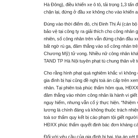
Hà Đông), điều khiển xe ô tô, tải trọng 1,3 tấn
chặn lại, đứng ở đầu xe không cho vào khiến a
Đúng vào thời điểm đó, chị Đinh Thị Ái (cán b
bảo vệ tại công ty ra giải thích cho công nhân 
nhiên, số công nhân trên vẫn đứng chặn đầu xe
bất ngờ rú ga, đâm thẳng vào số công nhân trên
Chương Mỹ) tử vong. Nhiều nữ công nhân khác
TAND TP Hà Nội tuyên phạt tù chung thân về tộ
Cho rằng hình phạt quá nghiêm khắc vì không 
gia đình bị hại cũng đề nghị toà án cấp trên 
nhân. Tại phiên toà phúc thẩm hôm qua, HĐXX c
đâm thẳng vào nhóm công nhân là hành vi giết
nguy hiểm, nhưng vẫn cố ý thực hiện. “Nhiệm v
lương là chính đáng và không thuộc trách nhiệm
toà sơ thẩm quy kết bị cáo phạm tội giết người
HĐXX phúc thẩm quyết định bác đơn kháng cá
Đối với yêu cầu của gia đình bị hại, tòa án xét