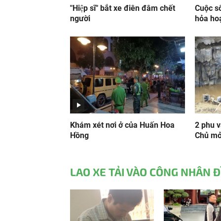
"Hiệp sĩ" bắt xe điên đâm chết
Cuộc s
người
hỏa ho
Khám xét nơi ở của Huấn Hoa
2 phu 
Hồng
Chủ mỏ 
LAO XE TẢI VÀO CÔNG NHÂN 