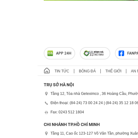
APP 24H
FANP
TIN TỨC
BÓNG ĐÁ
THẾ GIỚI
AN 
TRỤ SỞ HÀ NỘI
Tầng 12, Tòa nhà Geleximco , 36 Hoàng Cầu, Phườ
Điện thoại: (84-24) 73 00 24 24 | (84-24) 35 12 18 0
Fax: 0243 512 1804
CHI NHÁNH TP.HỒ CHÍ MINH
Tầng 11, Cao ốc 123-127 Võ Văn Tần, phường Xuân