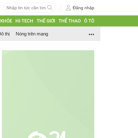
Đăng nhập
 KHỎE
HI-TECH
THẾ GIỚI
THỂ THAO
Ô TÔ
ô thị
Nóng trên mạng