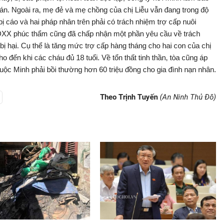
 án. Ngoài ra, mẹ đẻ và mẹ chồng của chị Liễu vẫn đang trong độ
ị cáo và hai pháp nhân trên phải có trách nhiệm trợ cấp nuôi
ĐXX phúc thẩm cũng đã chấp nhận một phần yêu cầu về trách
bị hại. Cụ thể là tăng mức trợ cấp hàng tháng cho hai con của chị
o đến khi các cháu đủ 18 tuổi. Về tổn thất tinh thần, tòa cũng áp
uộc Minh phải bồi thường hơn 60 triệu đồng cho gia đình nạn nhân.
Theo Trịnh Tuyến
(An Ninh Thủ Đô)