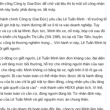
 đến cổng Công ty Giai Đức để chở vật liệu thì bị một số công nhân
nh này buộc phải dừng xe, tắt máy.
ộ hành chính Công ty Giai Đức) yêu cầu Lê Tuấn Minh - tổ trưởng tổ
giữ gìn trật tự, tránh đường để xe ô tô ra vào doanh nghiệp. Tuy
 và cự cãi lại Minh. Bực tức, Minh lên xe, nổ máy, bóp còi sau đó
 khiến chị Nguyễn Thị Liễu (SN 1985, trú tại xã Tân Tiến, huyện
 cũng bị thương nghiêm trọng… Với hành vi này, Lê Tuấn Minh bị
i giết người.
có động cơ giết người, Lê Tuấn Minh làm đơn kháng cáo, đại diện
xem xét tăng mức bồi thường, hỗ trợ cho những người thân của nạn
ho rằng việc Minh không có bằng lái xe, ngồi trên ô tô rồ ga và
 người. Bị cáo hoàn toàn có thể nhận thức được đó là hành động
ụ của bị cáo chỉ là giữ trật tự đám đông, công nhân yêu cầu tăng
 giải quyết của bị cáo” - một thành viên HĐXX phân tích. Vì thế,
 là hoàn toàn có căn cứ, đúng người đúng tội. Từ nhận định này,
o của Lê Tuấn Minh và giữ nguyên mức án chung thân.
 thấy, bị cáo phạm tội hoàn toàn độc lập, công ty nơi Minh làm bảo