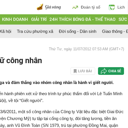
Đoán tỷ số
Lịch
KINH DOANH
GIẢI TRÍ
24H THÍCH BÓNG ĐÁ - THỂ THAO
SỨC
 Xã hội
Tra cứu phường xã
Đời sống - Dân sinh
Giao thông - Đ
Thứ Tư, ngày 11/07/2012 07:53 AM (GMT+7)
nữ công nhân
LƯU BÀI
CHIA SẺ
ồ ga và đâm thẳng vào nhóm công nhân là hành vi giết người.
ến hành phiên xét xử theo trình tự phúc thẩm đối với Lê Tuấn Minh
), về tội “Giết người”.
3/6/2011, một số công nhân của Công ty Vật liệu đặc biệt Giai Đức
yện Chương Mỹ) tụ tập tại cổng công ty, đòi tăng lương, tiền ăn
gày, anh Vũ Đình Toàn (SN 1979, trú tại phường Đồng Mai, quận