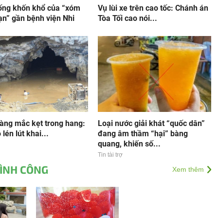
ống khốn khổ của “xóm
Vụ lùi xe trên cao tốc: Chánh án
ạn” gần bệnh viện Nhi
Tòa Tối cao nói...
vàng mắc kẹt trong hang:
Loại nước giải khát “quốc dân”
lén lút khai...
đang âm thầm “hại” bàng
quang, khiến số...
Tin tài trợ
ĐÌNH CÔNG
Xem thêm