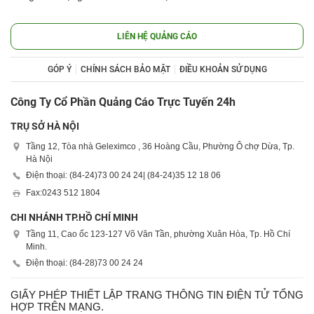
LIÊN HỆ QUẢNG CÁO
GÓP Ý
CHÍNH SÁCH BẢO MẬT
ĐIỀU KHOẢN SỬ DỤNG
Công Ty Cổ Phần Quảng Cáo Trực Tuyến 24h
TRỤ SỞ HÀ NỘI
Tầng 12, Tòa nhà Geleximco , 36 Hoàng Cầu, Phường Ô chợ Dừa, Tp.
Hà Nội
Điện thoại: (84-24)
73 00 24 24
| (84-24)
35 12 18 06
Fax:
0243 512 1804
CHI NHÁNH TP.HỒ CHÍ MINH
Tầng 11, Cao ốc 123-127 Võ Văn Tần, phường Xuân Hòa, Tp. Hồ Chí
Minh.
Điện thoại: (84-28)
73 00 24 24
GIẤY PHÉP THIẾT LẬP TRANG THÔNG TIN ĐIỆN TỬ TỔNG
HỢP TRÊN MẠNG.