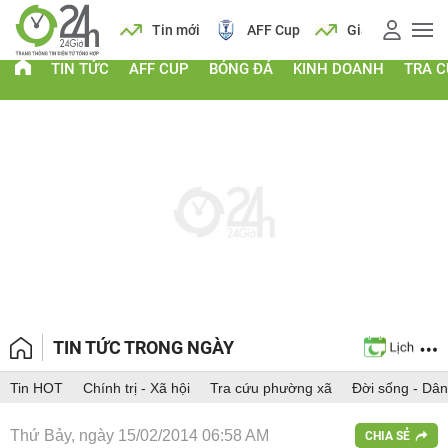
 vàng
Lịch
Tin mới
AFF Cup
Giá vàng
TIN TỨC
AFF CUP
BÓNG ĐÁ
KINH DOANH
TRA 
TIN TỨC TRONG NGÀY
Tin HOT
Chính trị - Xã hội
Tra cứu phường xã
Đời sống - Dân
Thứ Bảy, ngày 15/02/2014 06:58 AM
CHIA SẺ