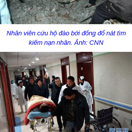
Nhân viên cứu hộ đào bới đống đổ nát tìm
kiếm nạn nhân. Ảnh: CNN