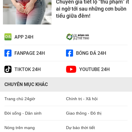
Chuyên gia tiết lộ “thủ phạm” ít
ai ngờ tới sau những cơn buồn
tiểu giữa đêm!
APP 24H
FANPAGE 24H
BÓNG ĐÁ 24H
TIKTOK 24H
YOUTUBE 24H
CHUYÊN MỤC KHÁC
Trang chủ 24giờ
Chính trị - Xã hội
Đời sống - Dân sinh
Giao thông - Đô thị
Nóng trên mạng
Dự báo thời tiết