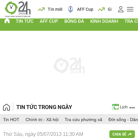
 vàng
Lịch
Tin mới
AFF Cup
Giá vàng
TIN TỨC
AFF CUP
BÓNG ĐÁ
KINH DOANH
TRA 
TIN TỨC TRONG NGÀY
Tin HOT
Chính trị - Xã hội
Tra cứu phường xã
Đời sống - Dân
Thứ Sáu, ngày 05/07/2013 11:30 AM
CHIA SẺ