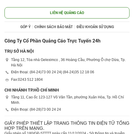
LIÊN HỆ QUẢNG CÁO
GÓP Ý
CHÍNH SÁCH BẢO MẬT
ĐIỀU KHOẢN SỬ DỤNG
Công Ty Cổ Phần Quảng Cáo Trực Tuyến 24h
TRỤ SỞ HÀ NỘI
Tầng 12, Tòa nhà Geleximco , 36 Hoàng Cầu, Phường Ô chợ Dừa, Tp.
Hà Nội
Điện thoại: (84-24)
73 00 24 24
| (84-24)
35 12 18 06
Fax:
0243 512 1804
CHI NHÁNH TP.HỒ CHÍ MINH
Tầng 11, Cao ốc 123-127 Võ Văn Tần, phường Xuân Hòa, Tp. Hồ Chí
Minh.
Điện thoại: (84-28)
73 00 24 24
GIẤY PHÉP THIẾT LẬP TRANG THÔNG TIN ĐIỆN TỬ TỔNG
HỢP TRÊN MẠNG.
Giấy phép số 180/GP-STTTT ngày cấp 11/12/2024 - Sở thông tin và truyền