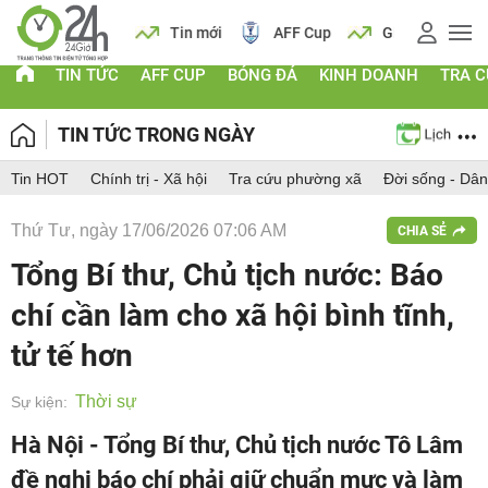
 vàng
Lịch
Tin mới
AFF Cup
Giá vàng
TIN TỨC
AFF CUP
BÓNG ĐÁ
KINH DOANH
TRA 
TIN TỨC TRONG NGÀY
Tin HOT
Chính trị - Xã hội
Tra cứu phường xã
Đời sống - Dân
Thứ Tư, ngày 17/06/2026 07:06 AM
CHIA SẺ
Tổng Bí thư, Chủ tịch nước: Báo
chí cần làm cho xã hội bình tĩnh,
tử tế hơn
Thời sự
Sự kiện:
Hà Nội - Tổng Bí thư, Chủ tịch nước Tô Lâm
đề nghị báo chí phải giữ chuẩn mực và làm