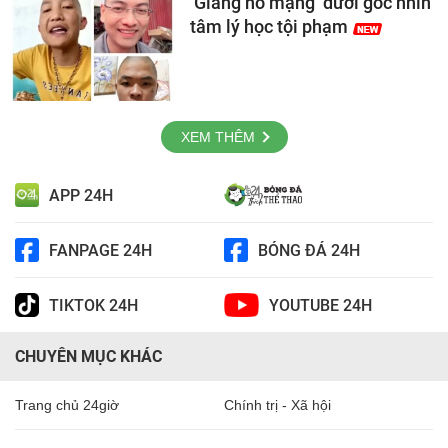
‘Giang hồ mạng’ dưới góc nhìn
tâm lý học tội phạm
XEM THÊM
APP 24H
FANPAGE 24H
BÓNG ĐÁ 24H
TIKTOK 24H
YOUTUBE 24H
CHUYÊN MỤC KHÁC
Trang chủ 24giờ
Chính trị - Xã hội