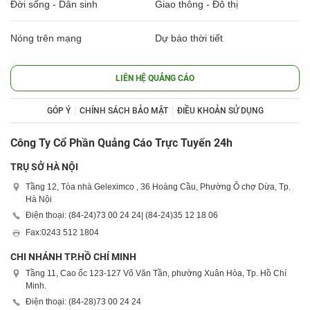
Đời sống - Dân sinh
Giao thông - Đô thị
Nóng trên mạng
Dự báo thời tiết
LIÊN HỆ QUẢNG CÁO
GÓP Ý
CHÍNH SÁCH BẢO MẬT
ĐIỀU KHOẢN SỬ DỤNG
Công Ty Cổ Phần Quảng Cáo Trực Tuyến 24h
TRỤ SỞ HÀ NỘI
Tầng 12, Tòa nhà Geleximco , 36 Hoàng Cầu, Phường Ô chợ Dừa, Tp.
Hà Nội
Điện thoại: (84-24)
73 00 24 24
| (84-24)
35 12 18 06
Fax:
0243 512 1804
CHI NHÁNH TP.HỒ CHÍ MINH
Tầng 11, Cao ốc 123-127 Võ Văn Tần, phường Xuân Hòa, Tp. Hồ Chí
Minh.
Điện thoại: (84-28)
73 00 24 24