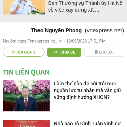
Ban Thường vụ Thành ủy Hà Nội
về việc xây dựng xã,...
Theo Nguyên Phong
(vnexpress.net)
Nguồn: https://vnexpress.ne...
-
16/06/2026 17:51 PM
GỬI GÓP Ý
CHIA SẺ
LƯU BÀI
TIN LIÊN QUAN
Làm thế nào để cởi trói mọi
nguồn lực tư nhân mà vẫn giữ
vững định hướng XHCN?
Nhà báo Tô Đình Tuân vinh dự