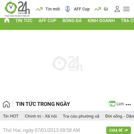
 vàng
Lịch
Tin mới
AFF Cup
Giá vàng
TIN TỨC
AFF CUP
BÓNG ĐÁ
KINH DOANH
TRA 
TIN TỨC TRONG NGÀY
Tin HOT
Chính trị - Xã hội
Tra cứu phường xã
Đời sống - Dân
Thứ Hai, ngày 07/01/2013 09:58 AM
CHIA SẺ