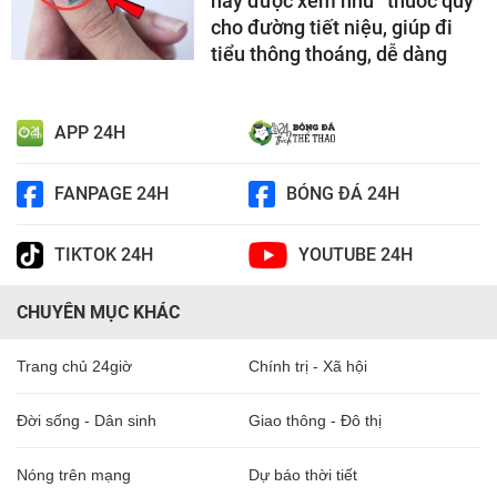
nay được xem như “thuốc quý”
cho đường tiết niệu, giúp đi
tiểu thông thoáng, dễ dàng
APP 24H
FANPAGE 24H
BÓNG ĐÁ 24H
TIKTOK 24H
YOUTUBE 24H
CHUYÊN MỤC KHÁC
Trang chủ 24giờ
Chính trị - Xã hội
Đời sống - Dân sinh
Giao thông - Đô thị
Nóng trên mạng
Dự báo thời tiết