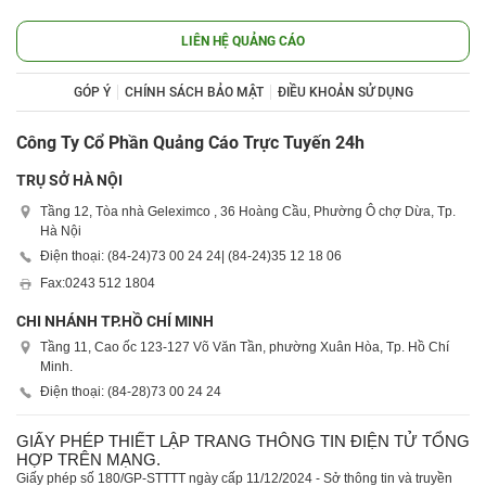
LIÊN HỆ QUẢNG CÁO
GÓP Ý
CHÍNH SÁCH BẢO MẬT
ĐIỀU KHOẢN SỬ DỤNG
Công Ty Cổ Phần Quảng Cáo Trực Tuyến 24h
TRỤ SỞ HÀ NỘI
Tầng 12, Tòa nhà Geleximco , 36 Hoàng Cầu, Phường Ô chợ Dừa, Tp.
Hà Nội
Điện thoại: (84-24)
73 00 24 24
| (84-24)
35 12 18 06
Fax:
0243 512 1804
CHI NHÁNH TP.HỒ CHÍ MINH
Tầng 11, Cao ốc 123-127 Võ Văn Tần, phường Xuân Hòa, Tp. Hồ Chí
Minh.
Điện thoại: (84-28)
73 00 24 24
GIẤY PHÉP THIẾT LẬP TRANG THÔNG TIN ĐIỆN TỬ TỔNG
HỢP TRÊN MẠNG.
Giấy phép số 180/GP-STTTT ngày cấp 11/12/2024 - Sở thông tin và truyền