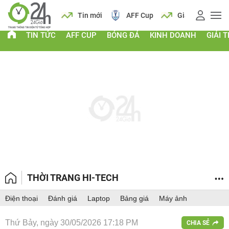
 vàng
Lịch
Tin mới
AFF Cup
Giá vàng
TIN TỨC
AFF CUP
BÓNG ĐÁ
KINH DOANH
GIẢI T
THỜI TRANG HI-TECH
Điện thoại
Đánh giá
Laptop
Bảng giá
Máy ảnh
Thứ Bảy, ngày 30/05/2026 17:18 PM
CHIA SẺ