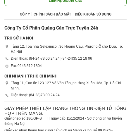
LIÊN HỆ QUẢNG CÁO
GÓP Ý
CHÍNH SÁCH BẢO MẬT
ĐIỀU KHOẢN SỬ DỤNG
Công Ty Cổ Phần Quảng Cáo Trực Tuyến 24h
TRỤ SỞ HÀ NỘI
Tầng 12, Tòa nhà Geleximco , 36 Hoàng Cầu, Phường Ô chợ Dừa, Tp.
Hà Nội
Điện thoại: (84-24)
73 00 24 24
| (84-24)
35 12 18 06
Fax:
0243 512 1804
CHI NHÁNH TP.HỒ CHÍ MINH
Tầng 11, Cao ốc 123-127 Võ Văn Tần, phường Xuân Hòa, Tp. Hồ Chí
Minh.
Điện thoại: (84-28)
73 00 24 24
GIẤY PHÉP THIẾT LẬP TRANG THÔNG TIN ĐIỆN TỬ TỔNG
HỢP TRÊN MẠNG.
Giấy phép số 180/GP-STTTT ngày cấp 11/12/2024 - Sở thông tin và truyền
thông Hà Nội.
Giấy xác nhận thông báo cung cấp dịch vụ Mạng xã hội số 89 /GXN-