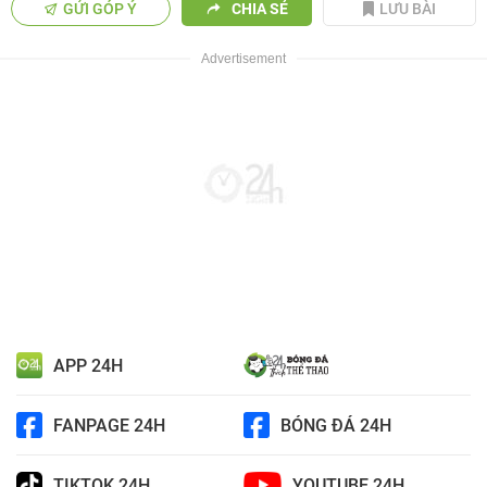
GỬI GÓP Ý
CHIA SẺ
LƯU BÀI
APP 24H
FANPAGE 24H
BÓNG ĐÁ 24H
TIKTOK 24H
YOUTUBE 24H