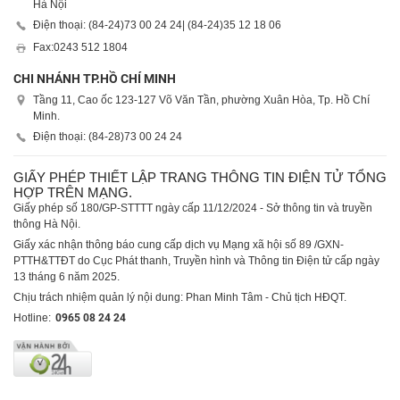
Hà Nội
Điện thoại: (84-24)
73 00 24 24
| (84-24)
35 12 18 06
Fax:
0243 512 1804
CHI NHÁNH TP.HỒ CHÍ MINH
Tầng 11, Cao ốc 123-127 Võ Văn Tần, phường Xuân Hòa, Tp. Hồ Chí
Minh.
Điện thoại: (84-28)
73 00 24 24
GIẤY PHÉP THIẾT LẬP TRANG THÔNG TIN ĐIỆN TỬ TỔNG
HỢP TRÊN MẠNG.
Giấy phép số 180/GP-STTTT ngày cấp 11/12/2024 - Sở thông tin và truyền
thông Hà Nội.
Giấy xác nhận thông báo cung cấp dịch vụ Mạng xã hội số 89 /GXN-
PTTH&TTĐT do Cục Phát thanh, Truyền hình và Thông tin Điện tử cấp ngày
13 tháng 6 năm 2025.
Chịu trách nhiệm quản lý nội dung: Phan Minh Tâm - Chủ tịch HĐQT.
Hotline:
0965 08 24 24