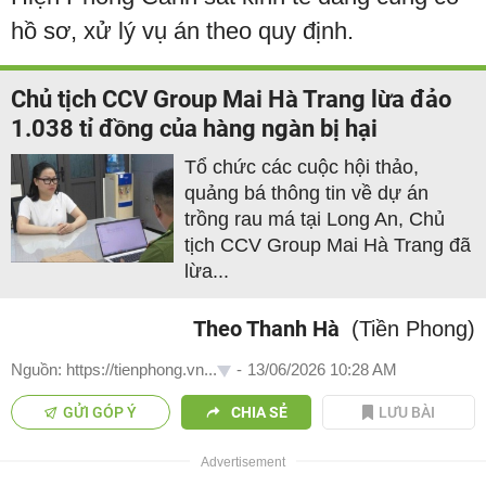
hồ sơ, xử lý vụ án theo quy định.
Chủ tịch CCV Group Mai Hà Trang lừa đảo
1.038 tỉ đồng của hàng ngàn bị hại
Tổ chức các cuộc hội thảo,
quảng bá thông tin về dự án
trồng rau má tại Long An, Chủ
tịch CCV Group Mai Hà Trang đã
lừa...
Theo Thanh Hà
(Tiền Phong)
Nguồn: https://tienphong.vn...
-
13/06/2026 10:28 AM
GỬI GÓP Ý
CHIA SẺ
LƯU BÀI