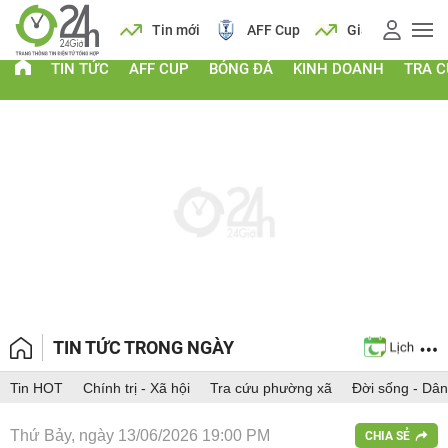
 vàng
Lịch
Tin mới
AFF Cup
Giá vàng
TIN TỨC
AFF CUP
BÓNG ĐÁ
KINH DOANH
TRA 
TIN TỨC TRONG NGÀY
Tin HOT
Chính trị - Xã hội
Tra cứu phường xã
Đời sống - Dân
Thứ Bảy, ngày 13/06/2026 19:00 PM
CHIA SẺ