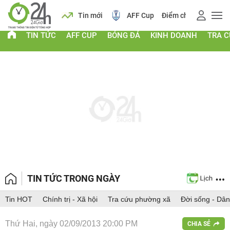
 vàng
Lịch
Tin mới
AFF Cup
Điểm chuẩn 2026
TIN TỨC
AFF CUP
BÓNG ĐÁ
KINH DOANH
TRA 
TIN TỨC TRONG NGÀY
Tin HOT
Chính trị - Xã hội
Tra cứu phường xã
Đời sống - Dân
Thứ Hai, ngày 02/09/2013 20:00 PM
CHIA SẺ