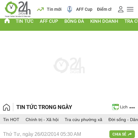
 vàng
Lịch
Tin mới
AFF Cup
Điểm chuẩn 2026
TIN TỨC
AFF CUP
BÓNG ĐÁ
KINH DOANH
TRA 
TIN TỨC TRONG NGÀY
Tin HOT
Chính trị - Xã hội
Tra cứu phường xã
Đời sống - Dân
Thứ Tư, ngày 26/02/2014 05:30 AM
CHIA SẺ