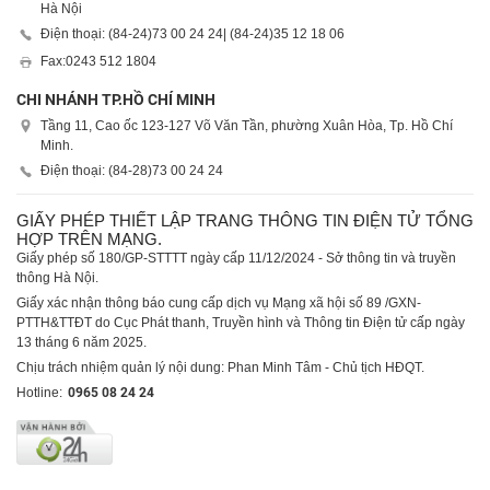
Hà Nội
Điện thoại: (84-24)
73 00 24 24
| (84-24)
35 12 18 06
Fax:
0243 512 1804
CHI NHÁNH TP.HỒ CHÍ MINH
Tầng 11, Cao ốc 123-127 Võ Văn Tần, phường Xuân Hòa, Tp. Hồ Chí
Minh.
Điện thoại: (84-28)
73 00 24 24
GIẤY PHÉP THIẾT LẬP TRANG THÔNG TIN ĐIỆN TỬ TỔNG
HỢP TRÊN MẠNG.
Giấy phép số 180/GP-STTTT ngày cấp 11/12/2024 - Sở thông tin và truyền
thông Hà Nội.
Giấy xác nhận thông báo cung cấp dịch vụ Mạng xã hội số 89 /GXN-
PTTH&TTĐT do Cục Phát thanh, Truyền hình và Thông tin Điện tử cấp ngày
13 tháng 6 năm 2025.
Chịu trách nhiệm quản lý nội dung: Phan Minh Tâm - Chủ tịch HĐQT.
Hotline:
0965 08 24 24