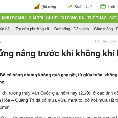
Đoán tỷ số
Lịch
KINH DOANH
GIẢI TRÍ
24H THÍCH BÓNG ĐÁ - THỂ THAO
SỨC
 Xã hội
Tra cứu phường xã
Đời sống - Dân sinh
Giao thông - Đ
Thứ Hai, ngày
ày
ng nắng trước khi không khí l
 Bộ có nắng nhưng không quá gay gắt; từ giữa tuần, không 
mẻ.
khí tượng thủy văn Quốc gia, hôm nay (21/9), ở các tỉnh đ
h Hóa – Quảng Trị đã có mưa vừa, mưa to, có nơi mưa rất t
50mm.