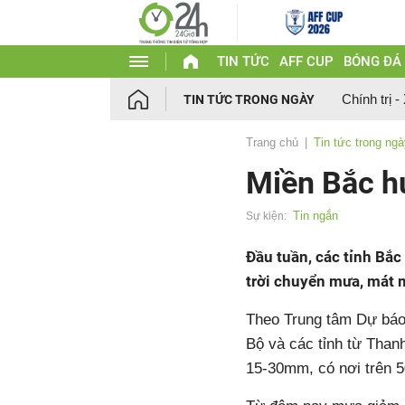
TIN TỨC
AFF CUP
BÓNG ĐÁ
Chính trị -
TIN TỨC TRONG NGÀY
Trang chủ
Tin tức trong ng
Miền Bắc hử
Tin ngắn
Sự kiện:
Đầu tuần, các tỉnh Bắc
trời chuyển mưa, mát 
Theo Trung tâm Dự báo 
Bộ và các tỉnh từ Than
15-30mm, có nơi trên 