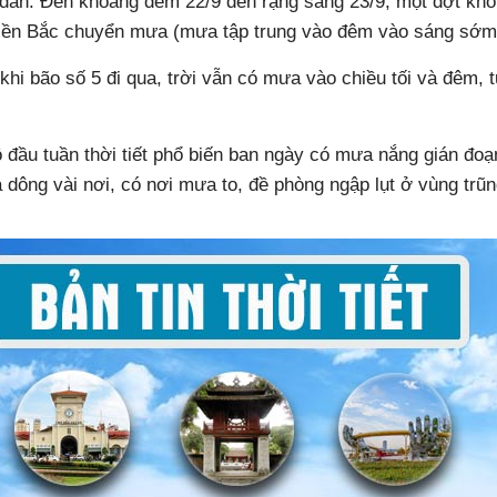
ần. Đến khoảng đêm 22/9 đến rạng sáng 23/9, một đợt khôn
miền Bắc chuyển mưa (mưa tập trung vào đêm vào sáng sớm
khi bão số 5 đi qua, trời vẫn có mưa vào chiều tối và đêm, t
ầu tuần thời tiết phổ biến ban ngày có mưa nắng gián đoạn,
à dông vài nơi, có nơi mưa to, đề phòng ngập lụt ở vùng trũn