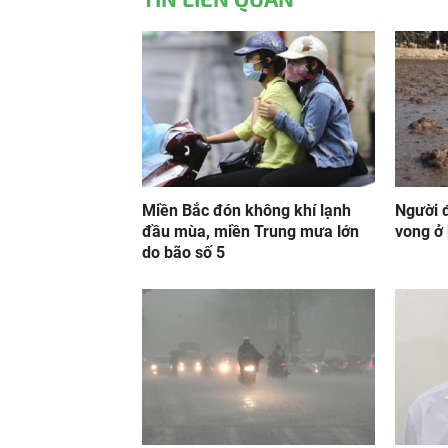
Miền Bắc đón không khí lạnh
Người đ
đầu mùa, miền Trung mưa lớn
vong ở 
do bão số 5