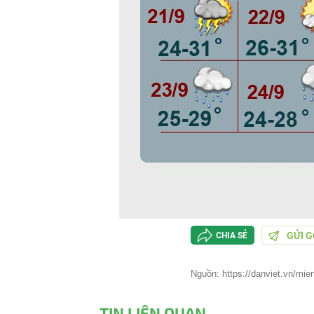
GỬI G
CHIA SẺ
Nguồn: https://danviet.vn/mien
TIN LIÊN QUAN