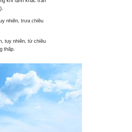
g khí lạnh khác tràn
).
uy nhiên, trưa chiều
 tuy nhiên, từ chiều
g thấp.