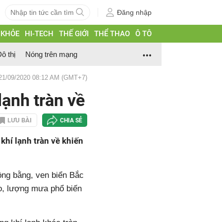
Đăng nhập
 KHỎE
HI-TECH
THẾ GIỚI
THỂ THAO
Ô TÔ
ô thị
Nóng trên mạng
 21/09/2020 08:12 AM (GMT+7)
ạnh tràn về
LƯU BÀI
CHIA SẺ
khí lạnh tràn về khiến
ồng bằng, ven biển Bắc
o, lượng mưa phổ biến