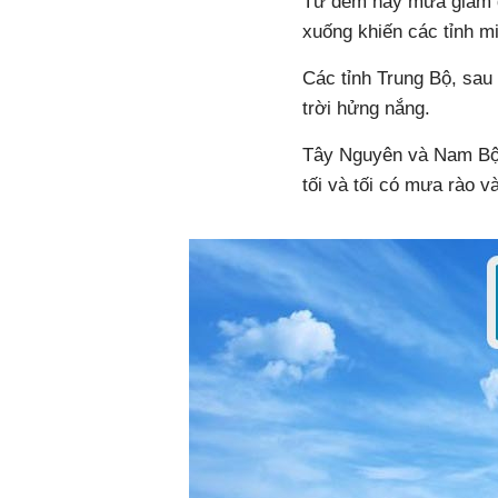
Từ đêm nay mưa giảm d
xuống khiến các tỉnh 
Các tỉnh Trung Bộ, sau 
trời hửng nắng.
Tây Nguyên và Nam Bộ đ
tối và tối có mưa rào v