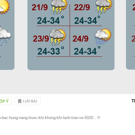
T
ÓP Ý
LƯU BÀI
-bac-hung-nang-truoc-khi-khong-khi-lanh-tran-ve-5020...