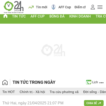
 vàng
Lịch
Tin mới
AFF Cup
Điểm chuẩn 2026
TIN TỨC
AFF CUP
BÓNG ĐÁ
KINH DOANH
TRA 
TIN TỨC TRONG NGÀY
Tin HOT
Chính trị - Xã hội
Tra cứu phường xã
Đời sống - Dân
Thứ Hai, ngày 21/04/2025 21:07 PM
CHIA SẺ