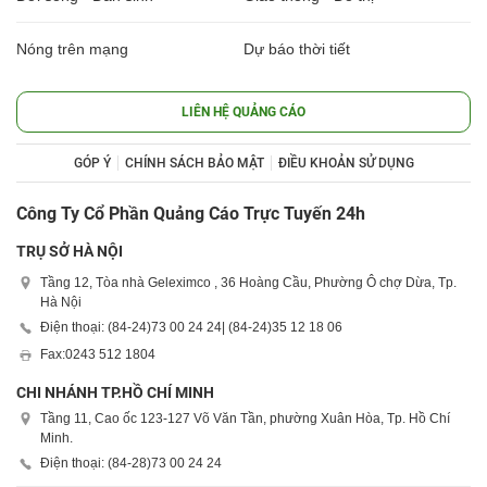
Nóng trên mạng
Dự báo thời tiết
LIÊN HỆ QUẢNG CÁO
GÓP Ý
CHÍNH SÁCH BẢO MẬT
ĐIỀU KHOẢN SỬ DỤNG
Công Ty Cổ Phần Quảng Cáo Trực Tuyến 24h
TRỤ SỞ HÀ NỘI
Tầng 12, Tòa nhà Geleximco , 36 Hoàng Cầu, Phường Ô chợ Dừa, Tp.
Hà Nội
Điện thoại: (84-24)
73 00 24 24
| (84-24)
35 12 18 06
Fax:
0243 512 1804
CHI NHÁNH TP.HỒ CHÍ MINH
Tầng 11, Cao ốc 123-127 Võ Văn Tần, phường Xuân Hòa, Tp. Hồ Chí
Minh.
Điện thoại: (84-28)
73 00 24 24