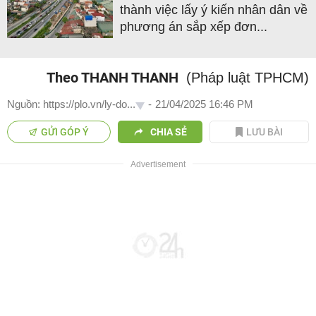
thành việc lấy ý kiến nhân dân về
phương án sắp xếp đơn...
Theo THANH THANH
(Pháp luật TPHCM)
Nguồn: https://plo.vn/ly-do...
-
21/04/2025 16:46 PM
GỬI GÓP Ý
CHIA SẺ
LƯU BÀI