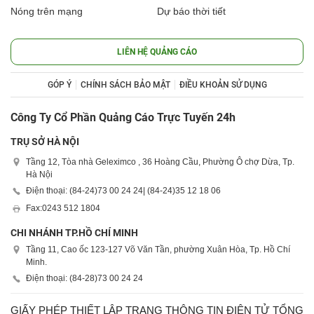
Nóng trên mạng
Dự báo thời tiết
LIÊN HỆ QUẢNG CÁO
GÓP Ý
CHÍNH SÁCH BẢO MẬT
ĐIỀU KHOẢN SỬ DỤNG
Công Ty Cổ Phần Quảng Cáo Trực Tuyến 24h
TRỤ SỞ HÀ NỘI
Tầng 12, Tòa nhà Geleximco , 36 Hoàng Cầu, Phường Ô chợ Dừa, Tp.
Hà Nội
Điện thoại: (84-24)
73 00 24 24
| (84-24)
35 12 18 06
Fax:
0243 512 1804
CHI NHÁNH TP.HỒ CHÍ MINH
Tầng 11, Cao ốc 123-127 Võ Văn Tần, phường Xuân Hòa, Tp. Hồ Chí
Minh.
Điện thoại: (84-28)
73 00 24 24
GIẤY PHÉP THIẾT LẬP TRANG THÔNG TIN ĐIỆN TỬ TỔNG