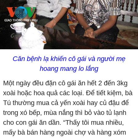
Căn bệnh lạ khiến cô gái và người mẹ
hoang mang lo lắng
Một ngày đều đặn cô gái ăn hết 2 đến 3kg
xoài hoặc hoa quả các loại. Để tiết kiệm, bà
Tú thường mua cả yến xoài hay củ đậu để
trong xó bếp, mùa nắng thì bỏ vào tủ lạnh
cho con gái ăn dần. “Thấy tôi mua nhiều,
mấy bà bán hàng ngoài chợ và hàng xóm