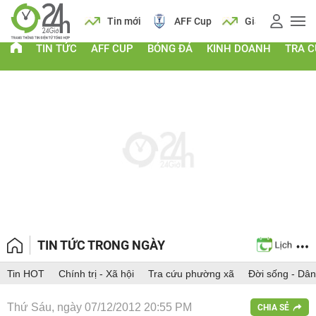
 vàng
Lịch
Tin mới
AFF Cup
Giá vàng
TIN TỨC
AFF CUP
BÓNG ĐÁ
KINH DOANH
TRA 
TIN TỨC TRONG NGÀY
Tin HOT
Chính trị - Xã hội
Tra cứu phường xã
Đời sống - Dân
Thứ Sáu, ngày 07/12/2012 20:55 PM
CHIA SẺ