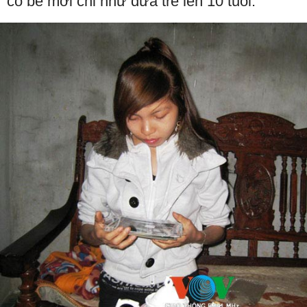
cô bé mới chỉ như đứa trẻ lên 10 tuổi.