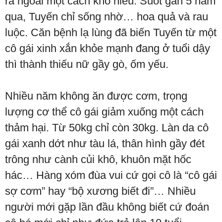
ra ngoài một cách khó hiểu. Suốt gần 5 năm
qua, Tuyến chỉ sống nhờ… hoa quả và rau
luộc. Căn bệnh lạ lùng đã biến Tuyến từ một
cô gái xinh xắn khỏe mạnh đang ở tuổi dậy
thì thành thiếu nữ gầy gò, ốm yếu.
Nhiều năm không ăn được cơm, trọng
lượng cơ thể cô gái giảm xuống một cách
thảm hại. Từ 50kg chỉ còn 30kg. Làn da cô
gái xanh dớt như tàu lá, thân hình gầy đét
trông như cành củi khô, khuôn mặt hốc
hác… Hàng xóm đùa vui cứ gọi cô là “cô gái
sợ cơm” hay “bộ xương biết đi”… Nhiều
người mới gặp lần đầu không biết cứ đoán