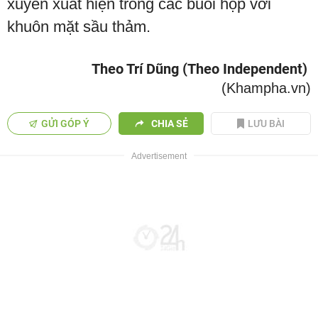
xuyên xuất hiện trong các buổi họp với
khuôn mặt sầu thảm.
Theo Trí Dũng (Theo Independent)
(Khampha.vn)
GỬI GÓP Ý
CHIA SẺ
LƯU BÀI