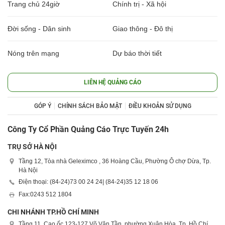
Trang chủ 24giờ
Chính trị - Xã hội
Đời sống - Dân sinh
Giao thông - Đô thị
Nóng trên mạng
Dự báo thời tiết
LIÊN HỆ QUẢNG CÁO
GÓP Ý
CHÍNH SÁCH BẢO MẬT
ĐIỀU KHOẢN SỬ DỤNG
Công Ty Cổ Phần Quảng Cáo Trực Tuyến 24h
TRỤ SỞ HÀ NỘI
Tầng 12, Tòa nhà Geleximco , 36 Hoàng Cầu, Phường Ô chợ Dừa, Tp.
Hà Nội
Điện thoại: (84-24)
73 00 24 24
| (84-24)
35 12 18 06
Fax:
0243 512 1804
CHI NHÁNH TP.HỒ CHÍ MINH
Tầng 11, Cao ốc 123-127 Võ Văn Tần, phường Xuân Hòa, Tp. Hồ Chí