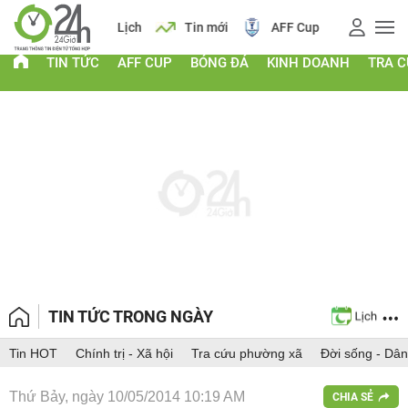
 vàng
Lịch
Tin mới
AFF Cup
Giá vàng
TIN TỨC
AFF CUP
BÓNG ĐÁ
KINH DOANH
TRA 
TIN TỨC TRONG NGÀY
Tin HOT
Chính trị - Xã hội
Tra cứu phường xã
Đời sống - Dân
Thứ Bảy, ngày 10/05/2014 10:19 AM
CHIA SẺ