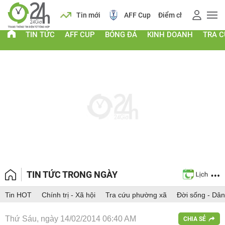
ịch
Tin mới
AFF Cup
Điểm chuẩn 2026
Giá vàng
TIN TỨC
AFF CUP
BÓNG ĐÁ
KINH DOANH
TRA 
TIN TỨC TRONG NGÀY
Tin HOT
Chính trị - Xã hội
Tra cứu phường xã
Đời sống - Dân
Thứ Sáu, ngày 14/02/2014 06:40 AM
CHIA SẺ