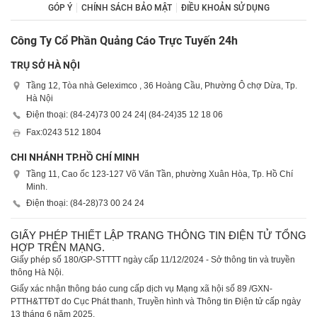
GÓP Ý
CHÍNH SÁCH BẢO MẬT
ĐIỀU KHOẢN SỬ DỤNG
Công Ty Cổ Phần Quảng Cáo Trực Tuyến 24h
TRỤ SỞ HÀ NỘI
Tầng 12, Tòa nhà Geleximco , 36 Hoàng Cầu, Phường Ô chợ Dừa, Tp.
Hà Nội
Điện thoại: (84-24)
73 00 24 24
| (84-24)
35 12 18 06
Fax:
0243 512 1804
CHI NHÁNH TP.HỒ CHÍ MINH
Tầng 11, Cao ốc 123-127 Võ Văn Tần, phường Xuân Hòa, Tp. Hồ Chí
Minh.
Điện thoại: (84-28)
73 00 24 24
GIẤY PHÉP THIẾT LẬP TRANG THÔNG TIN ĐIỆN TỬ TỔNG
HỢP TRÊN MẠNG.
Giấy phép số 180/GP-STTTT ngày cấp 11/12/2024 - Sở thông tin và truyền
thông Hà Nội.
Giấy xác nhận thông báo cung cấp dịch vụ Mạng xã hội số 89 /GXN-
PTTH&TTĐT do Cục Phát thanh, Truyền hình và Thông tin Điện tử cấp ngày
13 tháng 6 năm 2025.