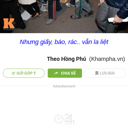
Nhưng giấy, báo, rác.. vẫn la liệt
Theo Hồng Phú
(Khampha.vn)
GỬI GÓP Ý
CHIA SẺ
LƯU BÀI