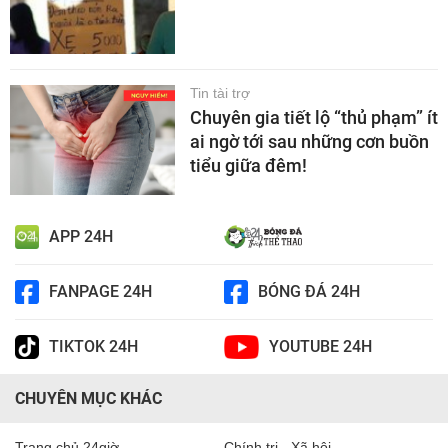
Tin tài trợ
Chuyên gia tiết lộ “thủ phạm” ít
ai ngờ tới sau những cơn buồn
tiểu giữa đêm!
APP 24H
FANPAGE 24H
BÓNG ĐÁ 24H
TIKTOK 24H
YOUTUBE 24H
CHUYÊN MỤC KHÁC
Trang chủ 24giờ
Chính trị - Xã hội