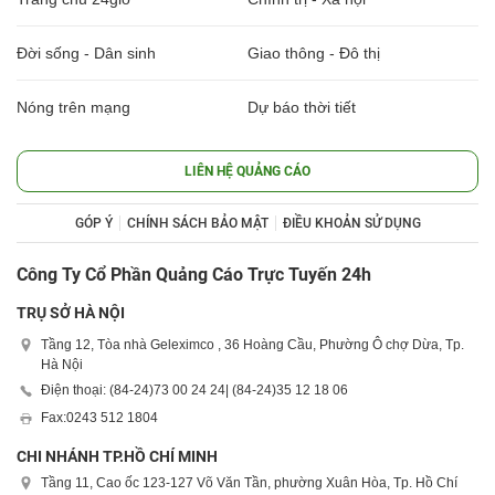
Đời sống - Dân sinh
Giao thông - Đô thị
Nóng trên mạng
Dự báo thời tiết
LIÊN HỆ QUẢNG CÁO
GÓP Ý
CHÍNH SÁCH BẢO MẬT
ĐIỀU KHOẢN SỬ DỤNG
Công Ty Cổ Phần Quảng Cáo Trực Tuyến 24h
TRỤ SỞ HÀ NỘI
Tầng 12, Tòa nhà Geleximco , 36 Hoàng Cầu, Phường Ô chợ Dừa, Tp.
Hà Nội
Điện thoại: (84-24)
73 00 24 24
| (84-24)
35 12 18 06
Fax:
0243 512 1804
CHI NHÁNH TP.HỒ CHÍ MINH
Tầng 11, Cao ốc 123-127 Võ Văn Tần, phường Xuân Hòa, Tp. Hồ Chí