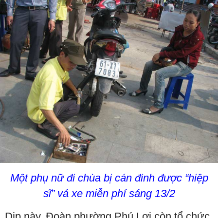
Một phụ nữ đi chùa bị cán đinh được “hiệp
sĩ” vá xe miễn phí sáng 13/2
Dịp này, Đoàn phường Phú Lợi còn tổ chức