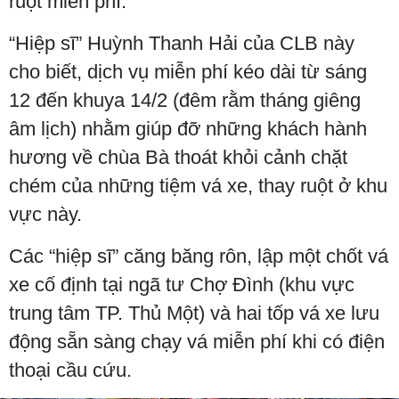
ruột miễn phí.
“Hiệp sĩ” Huỳnh Thanh Hải của CLB này
cho biết, dịch vụ miễn phí kéo dài từ sáng
12 đến khuya 14/2 (đêm rằm tháng giêng
âm lịch) nhằm giúp đỡ những khách hành
hương về chùa Bà thoát khỏi cảnh chặt
chém của những tiệm vá xe, thay ruột ở khu
vực này.
Các “hiệp sĩ” căng băng rôn, lập một chốt vá
xe cố định tại ngã tư Chợ Đình (khu vực
trung tâm TP. Thủ Một) và hai tốp vá xe lưu
động sẵn sàng chạy vá miễn phí khi có điện
thoại cầu cứu.