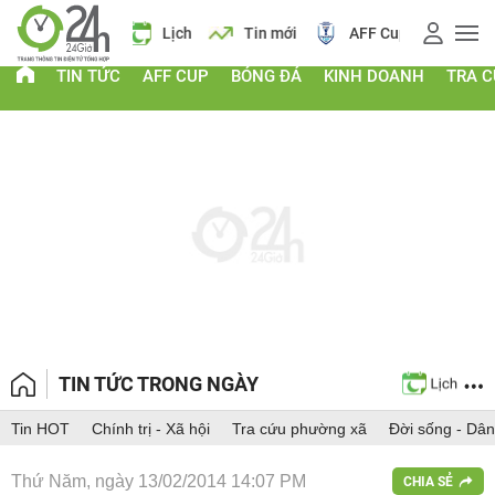
 vàng
Lịch
Tin mới
AFF Cup
Giá vàng
TIN TỨC
AFF CUP
BÓNG ĐÁ
KINH DOANH
TRA 
TIN TỨC TRONG NGÀY
Tin HOT
Chính trị - Xã hội
Tra cứu phường xã
Đời sống - Dân
Thứ Năm, ngày 13/02/2014 14:07 PM
CHIA SẺ